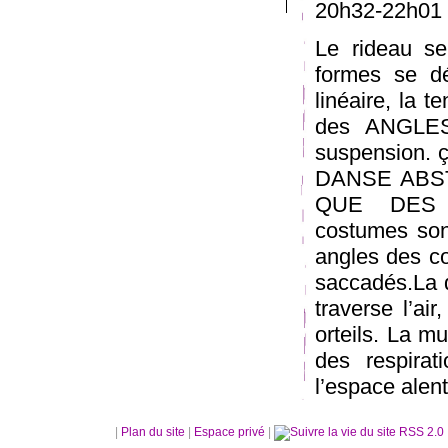
20h32-22h01 
Le rideau s
formes se dép
linéaire, la 
des ANGLES
suspension. ç
DANSE ABSTRA
QUE DES 
costumes son
angles des c
saccadés.La d
traverse l’ai
orteils. La m
des respira
l’espace alent
|
Plan du site
|
Espace privé
|
RSS 2.0