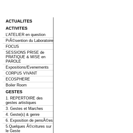
ACTUALITES
ACTIVITES
L’ATELIER en question
PrÃ©sention du Laboratoire
FOCUS
SESSIONS PRISE de
PRATIQUE & MISE en
PAROLE
Expositions/Evenements
CORPUS VIVANT
ECOSPHERE
Boiler Room
GESTES
1. REPERTOIRE des
gestes artistiques
3. Gestes et Marches
4. Geste(s) & genre
6. Exposition de pensÃ©es
5.Quelques Ã©critures sur
le Geste