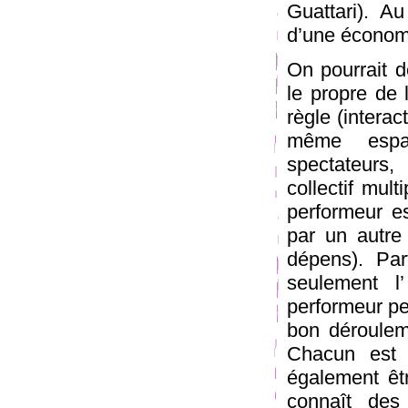
Guattari). A
d’une économie
On pourrait dé
le propre de
règle (interac
même espac
spectateurs,
collectif mul
performeur es
par un autre 
dépens). Part
seulement l
performeur pe
bon dérouleme
Chacun est 
également êtr
connaît des