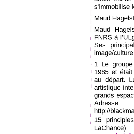
s’immobilise 
Maud Hagelst
Maud Hagels
FNRS à l’ULg,
Ses principa
image/culture
1 Le groupe 
1985 et était
au départ. L
artistique int
grands espac
Adre
http://blackm
15 principle
LaCha