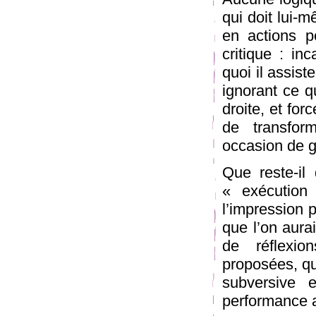
qui doit lui-m
en actions pe
critique : in
quoi il assist
ignorant ce q
droite, et for
de transform
occasion de g
Que reste-il
« exécution
l’impression p
que l’on aura
de réflexi
proposées, qu’
subversive 
performance a