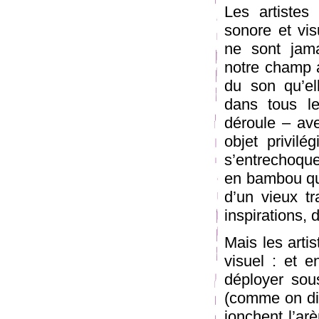
Les artiste
sonore et vis
ne sont jama
notre champ a
du son qu’el
dans tous l
déroule – ave
objet privil
s’entrechoque
en bambou que
d’un vieux tr
inspirations, 
Mais les arti
visuel : et 
déployer sou
(comme on dir
jonchent l’ar