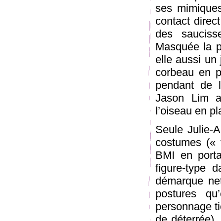
ses mimiques
contact direc
des sauciss
Masquée la p
elle aussi un 
corbeau en p
pendant de 
Jason Lim a
l’oiseau en p
Seule Julie-
costumes (« 
BMI en porta
figure-type 
démarque ne
postures qu
personnage ti
de déterrée).