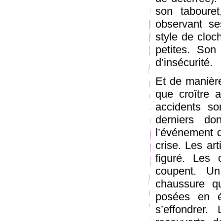
son taboure
observant se
style de cloc
petites. Son
d’insécurité.
Et de manière
que croître 
accidents so
derniers do
l’événement qu
crise. Les art
figuré. Les 
coupent. U
chaussure q
posées en é
s’effondrer