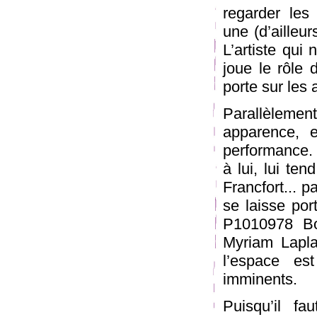
regarder les 
une (d’ailleur
L’artiste qui 
joue le rôle
porte sur les 
Parallèlemen
apparence, e
performance. I
à lui, lui te
Francfort...
se laisse port
P1010978 Bo
Myriam Lapla
l’espace es
imminents.
Puisqu’il fa