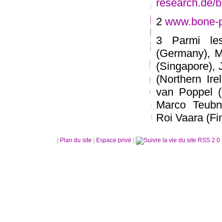
research.de/b
2
www.bone-p
3 Parmi les
(Germany), M
(Singapore), 
(Northern Ir
van Poppel (
Marco Teubne
Roi Vaara (Fi
|
Plan du site
|
Espace privé
|
RSS 2.0