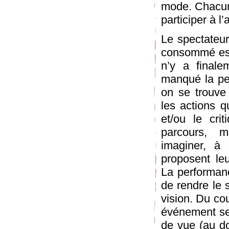
mode. Chacun 
participer à l
Le spectateur 
consommé est p
n’y a finale
manqué la pe
on se trouve
les actions q
et/ou le cri
parcours, m
imaginer, à 
proposent le
La performan
de rendre le 
vision. Du cou
événement se 
de vue (au do