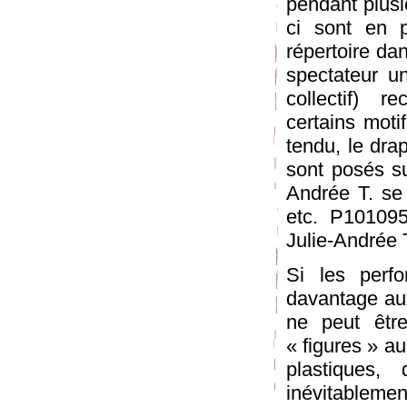
pendant plusi
ci sont en p
répertoire dan
spectateur u
collectif) r
certains moti
tendu, le drap
sont posés su
Andrée T. se 
etc. P101095
Julie-Andrée T
Si les perf
davantage aux
ne peut êtr
« figures » au
plastiques,
inévitablemen