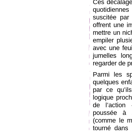
Ces décalages
quotidiennes
suscitée par
offrent une i
mettre un nic
empiler plusi
avec une feui
jumelles lon
regarder de pr
Parmi les sp
quelques enfa
par ce qu’il
logique proch
de l’action
poussée à s
(comme le mot
tourné dans 