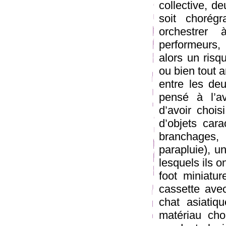
collective, d
soit chorégr
orchestrer 
performeurs, 
alors un risq
ou bien tout a
entre les deu
pensé à l’av
d’avoir chois
d’objets cara
branchages,
parapluie), u
lesquels ils o
foot miniatu
cassette avec
chat asiatiq
matériau cho