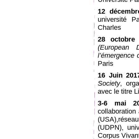
12 décembr
université P
Charles
28 octobre
(European D
l’émergence 
Paris
16 Juin 201
Society
, org
avec le titre
3-6 mai 2
collaboration 
(USA),rése
(UDPN), univ
Corpus Vivant