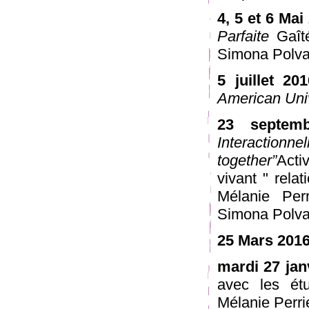
4, 5 et 6 Mai
Parfaite
Gaît
Simona Polva
5 juillet 20
American Unive
23 septem
Interacti
together”
Acti
vivant " rela
Mélanie Per
Simona Polvan
25 Mars 201
mardi 27 jan
avec les ét
Mélanie Perri