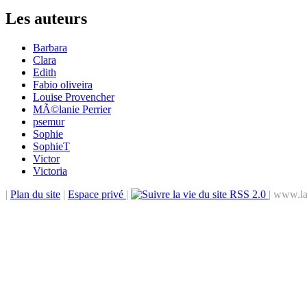
Les auteurs
Barbara
Clara
Edith
Fabio oliveira
Louise Provencher
MÃ©lanie Perrier
psemur
Sophie
SophieT
Victor
Victoria
|
Plan du site
|
Espace privé
|
RSS 2.0
| www.la