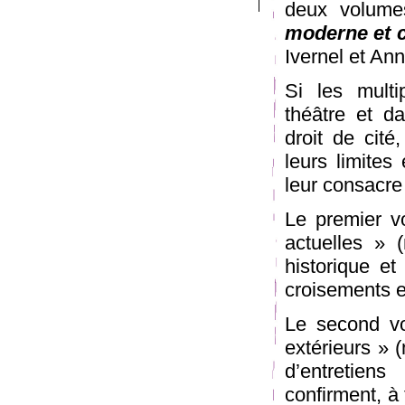
deux volum
moderne et 
Ivernel et An
Si les multi
théâtre et d
droit de cité,
leurs limites
leur consacre
Le premier vo
actuelles » 
historique et
croisements e
Le second vo
extérieurs » 
d’entretien
confirment, à