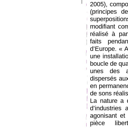
2005), compos
(principes d
superpositi
modifiant co
réalisé à par
faits penda
d’Europe. « 
une installat
boucle de qu
unes des a
dispersés aux
en permanence
de sons réali
La nature a d
d’industries 
agonisant et 
pièce libe