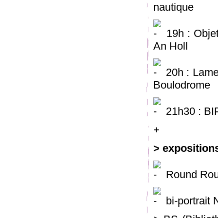
nautique
19h : Objet
An Holl
20h : Lamen
Boulodrome
21h30 : BIP
+
> expositions
Round Roun
bi-portrait 