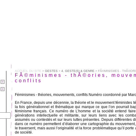
ACCUEIL DU SITE
>
GESTES
>
4. GESTE(S) & GENRE
> FÃ©MINISMES - THÃ©OR
FÃ©minismes - thÃ©ories, mouve
conflits
Féminismes - théories, mouvements, conflits Numéro coordonné par Marc 
En France, depuis une décennie, la théorie et le mouvement féministes 
la fois générationnel et thématique qui marque ce que l’on pourrait bap
féminisme français. Ce numéro de L’homme et la société entend faire 
générations intellectuelle et militante, sur leurs liens avec les comb
assumés ou contestés et sur leurs luttes présentes. Depuis différentes dis
dans ce numéro permettent d’élaborer une cartographie du mouvement, s
le traversent, mais aussi l’originalité et la force problématique qu’il port
de société.