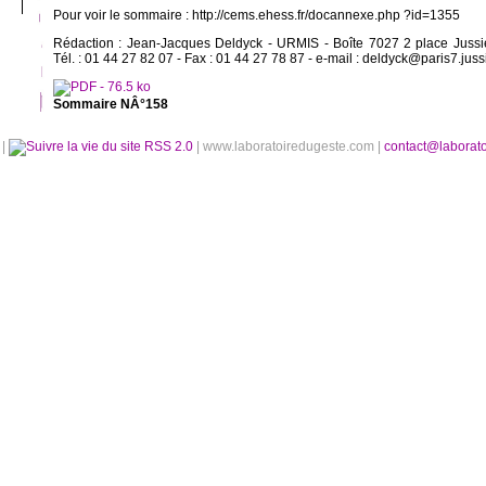
Pour voir le sommaire : http://cems.ehess.fr/docannexe.php ?id=1355
Rédaction : Jean-Jacques Deldyck - URMIS - Boîte 7027 2 place Juss
Tél. : 01 44 27 82 07 - Fax : 01 44 27 78 87 - e-mail : deldyck@paris7.jussi
Sommaire NÂ°158
é
|
RSS 2.0
| www.laboratoiredugeste.com |
contact@laborat