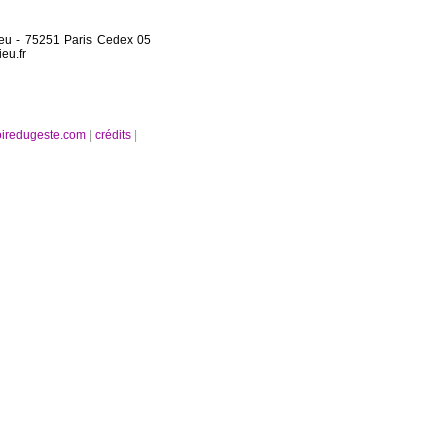
ieu - 75251 Paris Cedex 05
eu.fr
oiredugeste.com
|
crédits
|