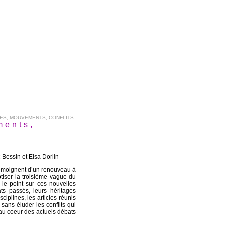
IES, MOUVEMENTS, CONFLITS
ments,
Bessin et Elsa Dorlin
témoignent d’un renouveau à
tiser la troisième vague du
le point sur ces nouvelles
ats passés, leurs héritages
ciplines, les articles réunis
ans éluder les conflits qui
e au coeur des actuels débats