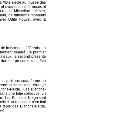
ons XIXe siècle au musée des
, et évoque les références et
 repas. Micheline Lelièvre,
ent, de différents moments
avec Odile Nouvel, avec la
de trois repas différents. La
énement séparé : le premier
gâteaux, le second présente
 dernier présente une fête
interventions sous forme de
 prend la forme d’un étrange
anche-Neige. Ces Blanche-
ns une folie collective, un
cre. Les Blanche- Neige sont
els d’un repas qui n’en finit
 la table des Blanche-Neige,
aÿ)