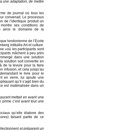
ra une adaptation, de mettre
rme de journal où tous les
 leur convenait. Le processus
ion de l’identique produit un
re montre ses conditions de
tte ainsi le domaine de la
èque londonienne de l’Ecole
berg intitulée Art et culture.
w »où les participants sont
icipants mâchent à peu près
 immergé dans une solution
la solution soit convertie en
 de la levure pour la faire
n infusion, et cela jusqu’au
 demandant le livre pour le
t en verre, lui ajoute une
xpliquant qu’il s’agit bien du
ice est matérialisée dans un
taurant mettait en avant une
ui prime c’est avant tout une
ociaux qu’elle élabore des
cores) faisant partie de ce
lectionnent et préparent un