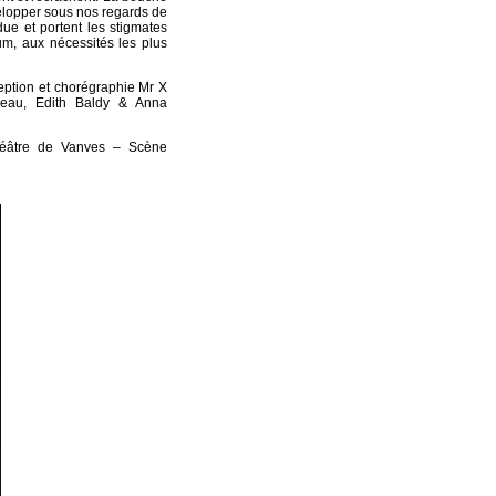
elopper sous nos regards de
ue et portent les stigmates
mum, aux nécessités les plus
eption et chorégraphie Mr X
deau, Edith Baldy & Anna
héâtre de Vanves – Scène