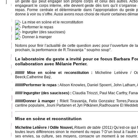
un geste qui peut engager son propre corps et celui des autres. Acti
engageant le corps interne, elle devient geste dès lors qu’il s’organise 
repas. Forme centrale et déterminante dans l’appropriation du geste pa
donne à voir ou s’offre. Aussi avons nous choisi de réunir certaines déma
La mise en scène et le reconstitution
Performer le repas
Ingurgiter (des saucisses)
Donner à manger
Notons pour finir l’actualité de cette question avec pour l’ouverture de la
prochain, la performance de R.Tiravanija " soup/no soup".
Le laboratoire du geste a invité pour ce focus Barbara Form
collaboration avec Mélanie Perrier.
////////// Mise en scène et reconstitution :
Micheline Lelièvre / O
Beeck,Catherine Baÿ,
/////////Performer le repas :
Alison Knowles, Daniel Spoerri, John Latham, 
//////// Ingurgiter (des saucisses) :
Claudia Triozzi, Paul Mac Carthy, Fan
/////////Donner à manger :
Rikrit Tiravanija, Felix Gonzalez Torres,Pas
cantine populaire, Jouni Partanen et Jyri Pitkänen,Radhouane El Medde
Mise en scène et reconstitution
Micheline Lelièvre / Odile Nouvel,
Rituels de table
(2011) Qu’est-ce qui 
toutes leurs différences sinon le moment du repas ? D’un bout à l’autre
ses envies, sa culture, ses moyens, consacre un moment à se nourrir.