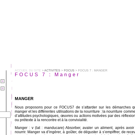
ACCUEIL DU SITE
>
ACTIVITES
>
FOCUS
> FOCUS 7 : MANGER
FOCUS 7 : Manger
MANGER
Nous proposons pour ce FOCUS7 de s’attarder sur les démarches qui
manger et les différentes utilisations de la nourriture : la nourriture com
d’attitudes psychologiques, œuvres ou actions motivées par des réflexion
ou prétexte à la rencontre et à la convivialité.
Manger : v (lat : manducare) Absorber, avaler un aliment, après avoi
nourrir. Manger va d’ingérer, à goûter, de déguster à s’empiffrer, de rece