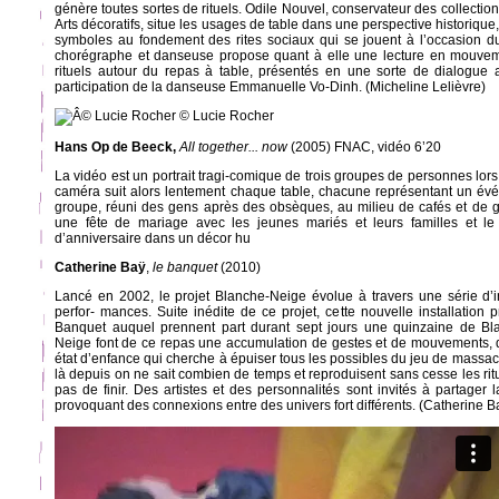
génère toutes sortes de rituels. Odile Nouvel, conservateur des collecti
Arts décoratifs, situe les usages de table dans une perspective historique
symboles au fondement des rites sociaux qui se jouent à l’occasion du
chorégraphe et danseuse propose quant à elle une lecture en mouvem
rituels autour du repas à table, présentés en une sorte de dialogue 
participation de la danseuse Emmanuelle Vo-Dinh. (Micheline Lelièvre)
© Lucie Rocher
Hans Op de Beeck,
All together... now
(2005) FNAC, vidéo 6’20
La vidéo est un portrait tragi-comique de trois groupes de personnes lors 
caméra suit alors lentement chaque table, chacune représentant un év
groupe, réuni des gens après des obsèques, au milieu de cafés et de 
une fête de mariage avec les jeunes mariés et leurs familles et le
d’anniversaire dans un décor hu
Catherine Baÿ
,
le banquet
(2010)
Lancé en 2002, le projet Blanche-Neige évolue à travers une série d’
perfor- mances. Suite inédite de ce projet, cette nouvelle installation
Banquet auquel prennent part durant sept jours une quinzaine de Bl
Neige font de ce repas une accumulation de gestes et de mouvements, da
état d’enfance qui cherche à épuiser tous les possibles du jeu de massa
là depuis on ne sait combien de temps et reproduisent sans cesse les ritu
pas de finir. Des artistes et des personnalités sont invités à partager
provoquant des connexions entre des univers fort différents. (Catherine B