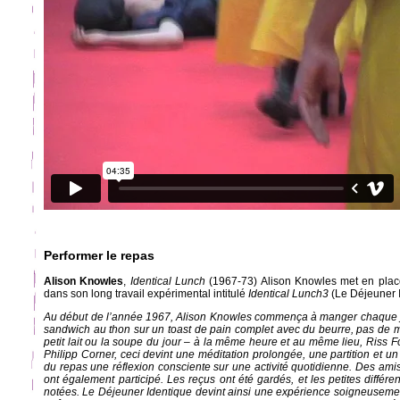
Performer le repas
Alison Knowles
,
Identical Lunch
(1967-73) Alison Knowles met en place
dans son long travail expérimental intitulé
Identical Lunch3
(Le Déjeuner 
Au début de l’année 1967, Alison Knowles commença à manger chaque j
sandwich au thon sur un toast de pain complet avec du beurre, pas de 
petit lait ou la soupe du jour – à la même heure et au même lieu, Riss
Philipp Corner, ceci devint une méditation prolongée, une partition et un j
du repas une réflexion consciente sur une activité quotidienne. Des amis e
ont également participé. Les reçus ont été gardés, et les petites différ
notées. Le Déjeuner Identique devint ainsi une expérience soigneusemen