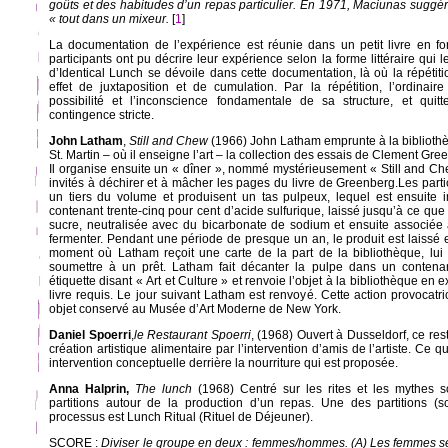
goûts et des habitudes d’un repas particulier. En 1971, Maciunas suggé
« tout dans un mixeur.
[
1
]
La documentation de l’expérience est réunie dans un petit livre en fo
participants ont pu décrire leur expérience selon la forme littéraire qui
d’Identical Lunch se dévoile dans cette documentation, là où la répétit
effet de juxtaposition et de cumulation. Par la répétition, l’ordinai
possibilité et l’inconscience fondamentale de sa structure, et qui
contingence stricte.
John Latham
,
Still and Chew
(1966) John Latham emprunte à la biblioth
St. Martin – où il enseigne l’art – la collection des essais de Clement Green
Il organise ensuite un « dîner », nommé mystérieusement « Still and Che
invités à déchirer et à mâcher les pages du livre de Greenberg.Les part
un tiers du volume et produisent un tas pulpeux, lequel est ensuite
contenant trente-cinq pour cent d’acide sulfurique, laissé jusqu’à ce que 
sucre, neutralisée avec du bicarbonate de sodium et ensuite associée à
fermenter. Pendant une période de presque un an, le produit est laissé e
moment où Latham reçoit une carte de la part de la bibliothèque, lui
soumettre à un prêt. Latham fait décanter la pulpe dans un contenan
étiquette disant « Art et Culture » et renvoie l’objet à la bibliothèque en e
livre requis. Le jour suivant Latham est renvoyé. Cette action provocatr
objet conservé au Musée d’Art Moderne de New York.
Daniel Spoerri
,
le Restaurant Spoerri
, (1968) Ouvert à Dusseldorf, ce res
création artistique alimentaire par l’intervention d’amis de l’artiste. Ce q
intervention conceptuelle derrière la nourriture qui est proposée.
Anna Halprin,
The lunch
(1968) Centré sur les rites et les mythes s
partitions autour de la production d’un repas. Une des partitions (s
processus est Lunch Ritual (Rituel de Déjeuner).
SCORE :
Diviser le groupe en deux : femmes/hommes. (A) Les femmes sé