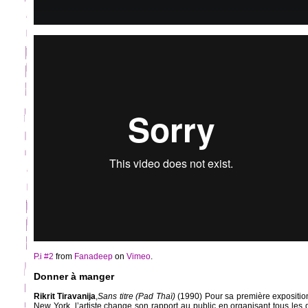
P.i #2
from
Fanadeep
on
Vimeo
.
Donner à manger
Rikrit Tiravanija
,
Sans titre (Pad Thaï)
(1990) Pour sa première exposition
New York, l’artiste change son rapport au public en organisant tous les 