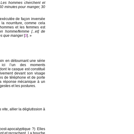
) Les hommes cherchent et
 60 minutes pour manger, 30
é exécutée de façon inversée
 la nourriture, comme cela
s hommes et les femmes est
on homme/femme [...et] de
les que manger
[
3
]. »
inin en détournant une série
ons ici l’un des moments
dont le casque est constitué
sivement devant son visage
es de téléphone et de porte
à la réponse mécanique à un
 gestes et les postures.
vite, allier la déglutission à
post-apocalyptique ?) Elles
chent et recrachent. La bouche