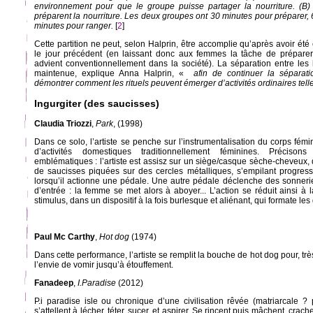
environnement pour que le groupe puisse partager la nourriture. (B
préparent la nourriture. Les deux groupes ont 30 minutes pour préparer,
minutes pour ranger.
[
2
]
Cette partition ne peut, selon Halprin, être accomplie qu’après avoir ét
le jour précédent (en laissant donc aux femmes la tâche de préparer
advient conventionnellement dans la société). La séparation entre le
maintenue, explique Anna Halprin, «
afin de continuer la séparati
démontrer comment les rituels peuvent émerger d’activités ordinaires tel
Ingurgiter (des saucisses)
Claudia Triozzi
,
Park
, (1998)
Dans ce solo, l’artiste se penche sur l’instrumentalisation du corps fém
d’activités domestiques traditionnellement féminines. Précis
emblématiques : l’artiste est assisz sur un siège/casque sèche-cheveux, 
de saucisses piquées sur des cercles métalliques, s’empilant progres
lorsqu’il actionne une pédale. Une autre pédale déclenche des sonneri
d’entrée : la femme se met alors à aboyer... L’action se réduit ainsi 
stimulus, dans un dispositif à la fois burlesque et aliénant, qui formate les
Paul Mc Carthy
,
Hot dog
(1974)
Dans cette performance, l’artiste se remplit la bouche de hot dog pour, très 
l’envie de vomir jusqu’à étouffement.
Fanadeep
,
I.Paradise
(2012)
P.i paradise isle ou chronique d’une civilisation rêvée (matriarcale ? 
s’attellent à lécher, téter, sucer, et aspirer. Se rincent puis mâchent, cra