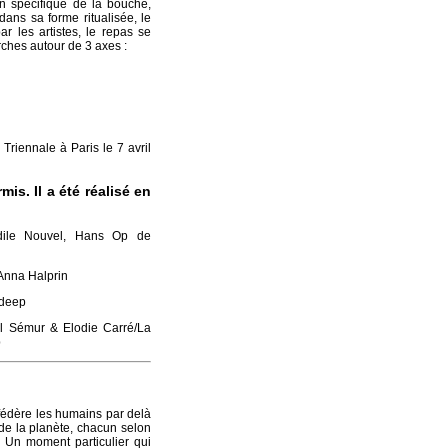
on spécifique de la bouche,
dans sa forme ritualisée, le
r les artistes, le repas se
rches autour de 3 axes :
 Triennale à Paris le 7 avril
is. Il a été réalisé en
dile Nouvel, Hans Op de
Anna Halprin
adeep
cal Sémur & Elodie Carré/La
b
fédère les humains par delà
 de la planète, chacun selon
 Un moment particulier qui