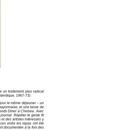
 un traitement plus radical
Identique, 1967-73) :
our le même déjeuner – un
mayonnaise, et une tasse de
 Foods Diner à Chelsea. Avec
ournal. Répéter le geste fit
t des artistes intéressés y
ences entre les repas ont été
t documentée à la fois des