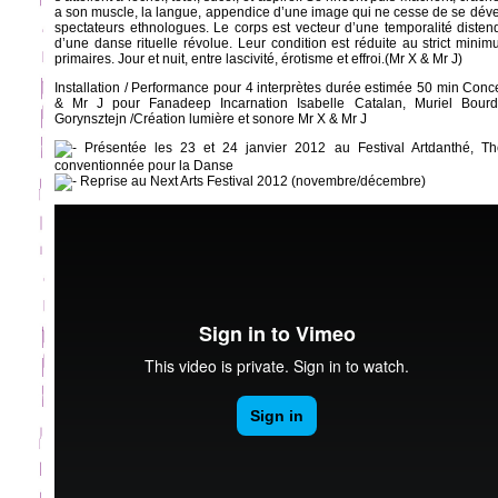
a son muscle, la langue, appendice d’une image qui ne cesse de se dév
spectateurs ethnologues. Le corps est vecteur d’une temporalité distend
d’une danse rituelle révolue. Leur condition est réduite au strict mini
primaires. Jour et nuit, entre lascivité, érotisme et effroi.(Mr X & Mr J)
Installation / Performance pour 4 interprètes durée estimée 50 min Conc
& Mr J pour Fanadeep Incarnation Isabelle Catalan, Muriel Bour
Gorynsztejn /Création lumière et sonore Mr X & Mr J
Présentée les 23 et 24 janvier 2012 au Festival Artdanthé, T
conventionnée pour la Danse
Reprise au Next Arts Festival 2012 (novembre/décembre)