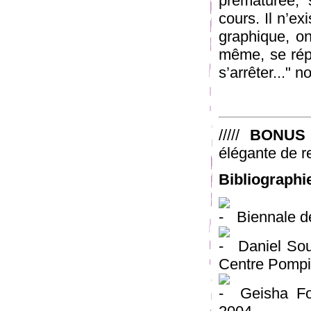
prématurée, 
cours. Il n’e
graphique, on
même, se répè
s’arrêter..." 
/////
BONUS
élégante de r
Bibliographi
Biennale d
Daniel Sou
Centre Pompi
Geisha Fo