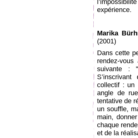
l’impossibili
expérience.
Marika Bür
(2001)
Dans cette p
rendez-vous à
suivante : "
S’inscrivan
collectif : un
angle de rue
tentative de r
un souffle, m
main, donner 
chaque rende
et de la réali