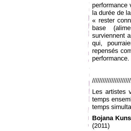
performance vi
la durée de la
« rester conn
base (alimen
surviennent a
qui, pourrai
repensés com
performance.
/////////////////////
Les artistes v
temps ensembl
temps simult
Bojana Kunst
(2011)