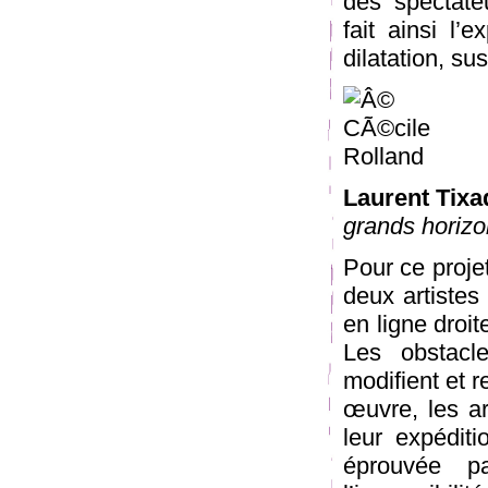
des spectate
fait ainsi l’
dilatation, su
Laurent Tix
grands horizo
Pour ce proje
deux artistes
en ligne droi
Les obstacle
modifient et r
œuvre, les ar
leur expédit
éprouvée p