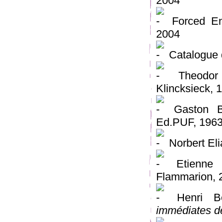
2004
Forced En
2004
Catalogue
Theodo
Klincksieck, 
Gaston B
Ed.PUF, 196
Norbert El
Etienne 
Flammarion, 
Henri B
immédiates d