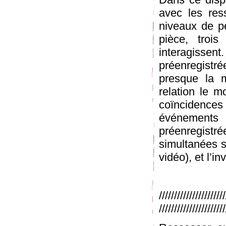
avec les res
niveaux de pe
pièce, troi
interagissen
préenregistrée
presque la m
relation le 
coïncidence
événement
préenregistré
simultanées so
vidéo), et l’in
//////////////////
//////////////////////