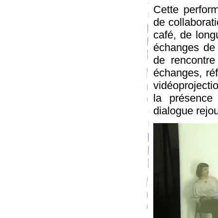
Cette perform
de collaborat
café, de lon
échanges de c
de rencontre
échanges, réfl
vidéoprojectio
la présence
dialogue rejo