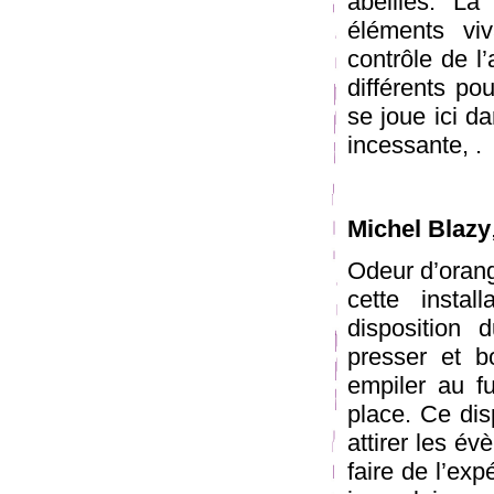
abeilles. La
éléments vi
contrôle de l
différents p
se joue ici d
incessante, .
Michel Blazy
Odeur d’oran
cette instal
disposition 
presser et b
empiler au f
place. Ce dis
attirer les év
faire de l’exp