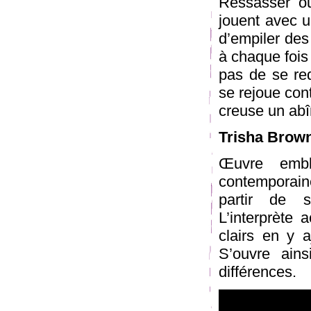
Ressasser ou
jouent avec un
d’empiler des 
à chaque fois 
pas de se red
se rejoue con
creuse un abî
Trisha Brow
Œuvre embl
contemporaine
partir de s
L’interprète
clairs en y 
S’ouvre ains
différences.