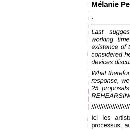
Mélanie Pe
.
Last sugge
working tim
existence of t
considered her
devices discu
What therefor
response, we 
25 proposa
REHEARSING
/////////////////////
Ici les arti
processus, au