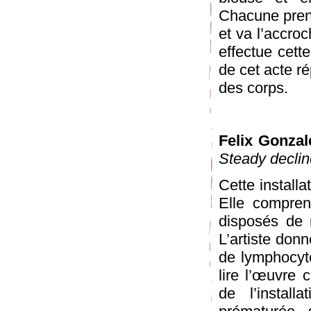
Chacune prend
et va l’accro
effectue cett
de cet acte r
des corps.
Felix Gonzal
Steady declin
Cette installa
Elle compren
disposés de 
L’artiste don
de lymphocyte
lire l’œuvre 
de l’instal