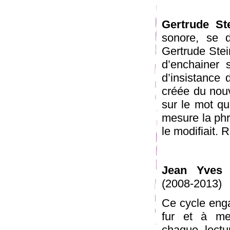
Gertrude St
sonore, se dé
Gertrude Stei
d’enchainer s
d’insistance 
créée du nouv
sur le mot qu
mesure la phr
le modifiait.
Jean Yves 
(2008-2013)
Ce cycle enga
fur et à me
chaque lectur