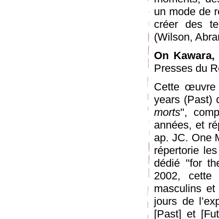
un mode de r
créer des tem
(Wilson, Abra
On Kawara,
Presses du R
Cette œuvre 
years (Past) 
morts
", com
années, et ré
ap. JC. One M
répertorie l
dédié "for t
2002, cette
masculins et
jours de l’ex
[Past] et [F