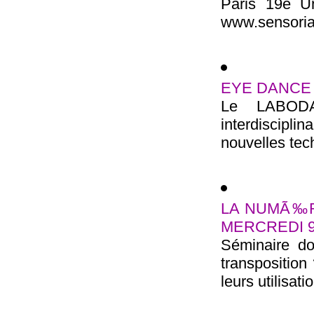
Paris 19e U
www.sensoriali
EYE DANCE (la
Le LABODA
interdiscipli
nouvelles tec
LA NUMÃ‰R
MERCREDI 9
Séminaire d
transposition
leurs utilisat