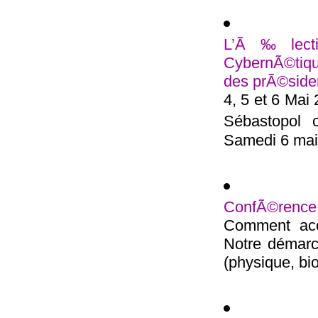
L’Ã‰lectio
CybernÃ©tiqu
des prÃ©siden
4, 5 et 6 Mai
Sébastopol 
Samedi 6 mai 
ConfÃ©rence
Comment acc
Notre démarc
(physique, bio