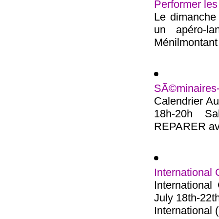
Performer les
Le dimanche 2
un apéro-l
Ménilmontant 
SÃ©minaires
Calendrier Au
18h-20h S
REPARER avec
International
Internationa
July 18th-22t
International (.