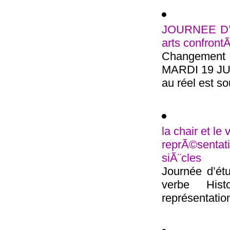
JOURNEE D’Ã
arts confront
Changement d
MARDI 19 JUI
au réel est so
la chair et le
reprÃ©senta
siÃ¨cles
Journée d’ét
verbe Hist
représentation