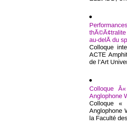
Performan
thÃ©Ã¢tralit
au-delÃ du sp
Colloque inte
ACTE Amphith
de l’Art Univer
Colloque Â«
Anglophone W
Colloque « 
Anglophone W
la Faculté des