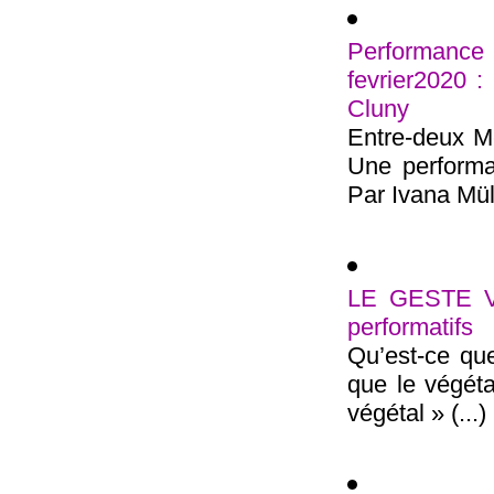
Performan
fevrier2020 
Cluny
Entre-deux Me
Une performan
Par Ivana Müll
LE GESTE VE
performatifs
Qu’est-ce que
que le végétal
végétal » (...)