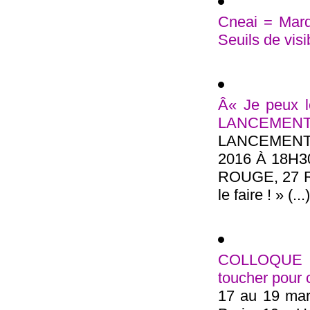
Cneai = Mard
Seuils de visi
Â« Je peux le
LANCEMEN
LANCEMENT
2016 À 18H
ROUGE, 27 
le faire ! » (...)
COLLOQUE in
toucher pour
17 au 19 mars