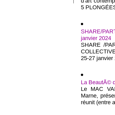
d’art contem
5 PLONGÉES 
SHARE/PARTA
janvier 2024
SHARE /PA
COLLECTIVE 
25-27 janvier 
La BeautÃ© d
Le MAC VAL 
Marne, présen
réunit (entre a