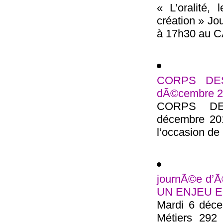
« L’oralité,
création » Jo
à 17h30 au CA
CORPS DESS
dÃ©cembre 
CORPS DES
décembre 201
l’occasion de 
journÃ©e d
UN ENJEU E
Mardi 6 déce
Métiers 292 