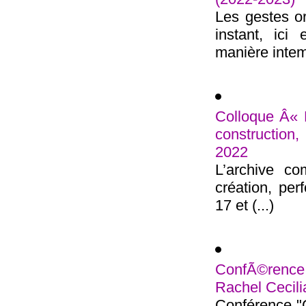
Les gestes o
instant, ici
manière intemp
Colloque Â« 
construction
2022
L’archive co
création, pe
17 et (...)
ConfÃ©rence
Rachel Cecili
Conférence "