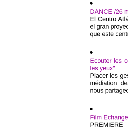
DANCE /26 ma
El Centro At
el gran proyec
que este centr
Ecouter les 
les yeux"
Placer les g
médiation de
nous partageo
Film Echanger
PREMIERE d