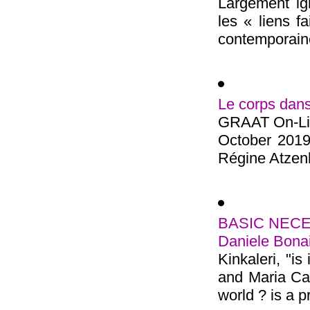
Largement ign
les « liens f
contemporaine
Le corps dans
GRAAT On-Lin
October 2019
Régine Atzenho
BASIC NECESSI
Daniele Bonai
Kinkaleri, "is
and Maria Cat
world ? is a pr