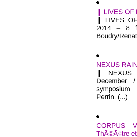
❙ LIVES OF 
❙ LIVES OF
2014 – 8 f
Boudry/Renate
NEXUS RAINE
❙ NEXUS 
December /
symposium 
Perrin, (...)
CORPUS VI
ThÃ©Ã¢tre et