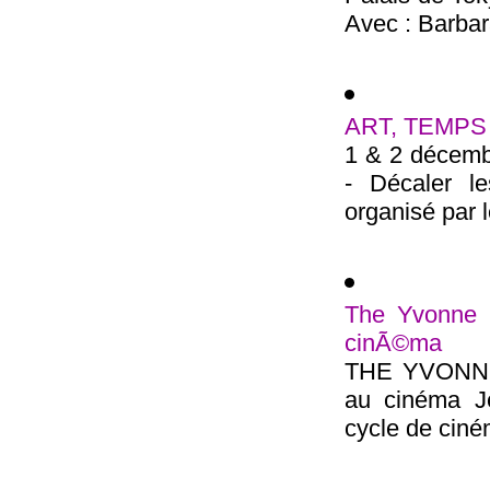
Avec : Barbara
ART, TEMPS 
1 & 2 déce
- Décaler le
organisé par l
The Yvonne R
cinÃ©ma
THE YVONNE
au cinéma J
cycle de ciné