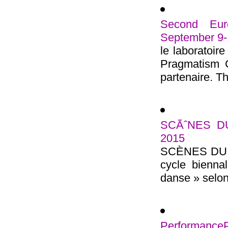
Second Eur
September 9-
le laboratoir
Pragmatism C
partenaire. Th
SCÃˆNES DU
2015
SCÈNES DU G
cycle bienna
danse » selon
Performance