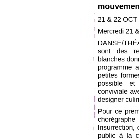
mouvemen
21 & 22 OCT
Mercredi 21 &
DANSE/THÉÂ
sont des re
blanches don
programme a
petites formes
possible e
conviviale av
designer culi
Pour ce premi
chorégraphe 
Insurrection,
public à la c