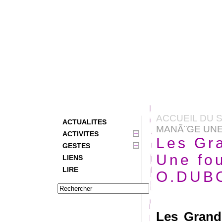
ACCUEIL DU S
ACTUALITES
MANÃ¨GE UNE
ACTIVITES
Les Gr
GESTES
Une fo
LIENS
LIRE
O.DUB
Les Grand