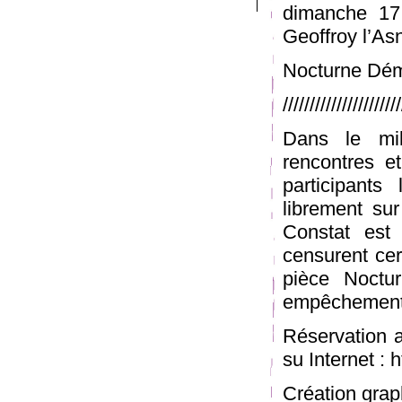
dimanche 17
Geoffroy l’Asn
Nocturne Dém
//////////////////////
Dans le mil
rencontres e
participants
librement sur
Constat est
censurent cer
pièce Noctu
empêchement 
Réservation 
su Internet :
Création graph