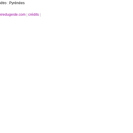
étro : Pyrénées
oiredugeste.com
|
crédits
|