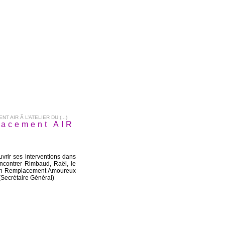
AIR Ã L’ATELIER DU (...)
lacement AIR
vrir ses interventions dans
ncontrer Rimbaud, Raël, le
t un Remplacement Amoureux
 (Secrétaire Général)