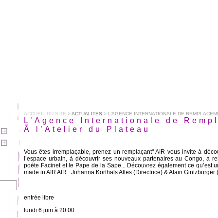
ACCUEIL DU SITE
>
ACTUALITES
> L’AGENCE INTERNATIONALE DE REMPLACEMENT 
L’Agence Internationale de Remp
Ã l’Atelier du Plateau
Vous êtes irremplaçable, prenez un remplaçant" AIR vous invite à décou
l’espace urbain, à découvrir ses nouveaux partenaires au Congo, à re
poète Facinet et le Pape de la Sape... Découvrez également ce qu’es
made in AIR AIR : Johanna Korthals Altes (Directrice) & Alain Gintzburger
entrée libre
lundi 6 juin à 20:00