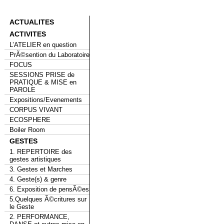
ACTUALITES
ACTIVITES
L’ATELIER en question
PrÃ©sention du Laboratoire
FOCUS
SESSIONS PRISE de
PRATIQUE & MISE en
PAROLE
Expositions/Evenements
CORPUS VIVANT
ECOSPHERE
Boiler Room
GESTES
1. REPERTOIRE des
gestes artistiques
3. Gestes et Marches
4. Geste(s) & genre
6. Exposition de pensÃ©es
5.Quelques Ã©critures sur
le Geste
2. PERFORMANCE,