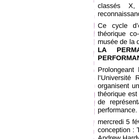
classés X,
reconnaissanc
Ce cycle d’
théorique co
musée de la d
LA PERM
PERFORMA
Prolongeant
l’Universit
organisent un
théorique es
de représent
performance.
mercredi 5 fé
conception : 
Andrew Hardw