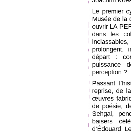
Joachim Koes
Le premier 
Musée de la 
ouvrir LA PE
dans les co
inclassables,
prolongent, 
départ : c
puissance d
perception ?
Passant l’hi
reprise, de la
œuvres fabriq
de poésie, d
Sehgal, pend
baisers cél
d’Édouard Le