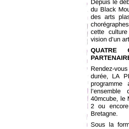
Depuis le déb
du Black Mou
des arts pla
chorégraphes
cette cultur
vision d’un ar
QUATRE 
PARTENAIR
Rendez-vous 
durée, LA P
programme 
l’ensemble 
40mcube, le 
2 ou encore 
Bretagne.
Sous la form