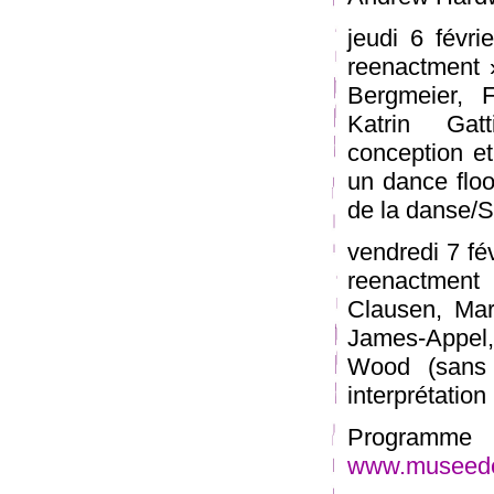
jeudi 6 févri
reenactment 
Bergmeier, 
Katrin Gat
conception et 
un dance flo
de la danse/S
vendredi 7 fé
reenactment 
Clausen, Mar
James-Appel,
Wood (sans t
interprétation
Programme
www.museede