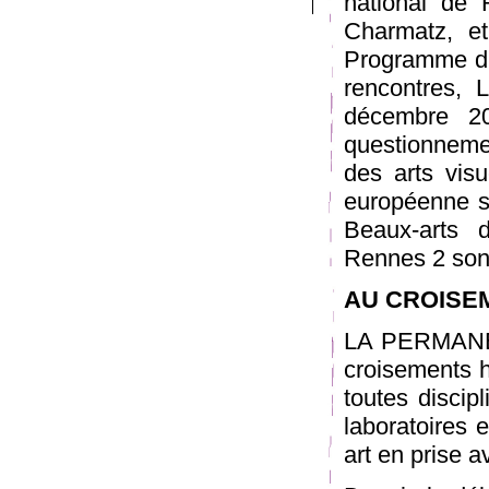
national de 
Charmatz, et
Programme d’e
rencontres,
décembre 20
questionneme
des arts visu
européenne s
Beaux-arts 
Rennes 2 sont
AU CROISEM
LA PERMANENC
croisements h
toutes discipl
laboratoires 
art en prise a