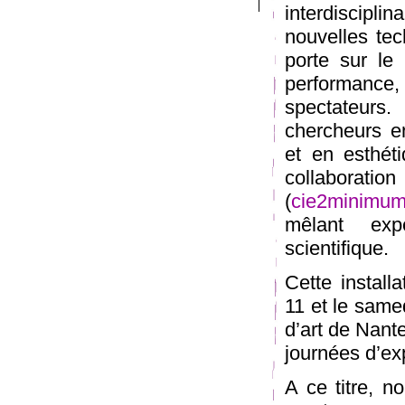
interdiscipli
nouvelles te
porte sur le
performance,
spectateurs.
chercheurs en
et en esthét
collaborati
(
cie2minimu
mêlant expé
scientifique.
Cette install
11 et le same
d’art de Nant
journées d’ex
A ce titre, n