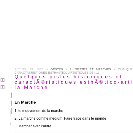
ACCUEIL DU SITE
>
GESTES
>
3. GESTES ET MARCHES
> QUELQUES
CARACTÃ©RISTIQUES ESTHÃ©TICO-ARTISTIQUES DE (...)
Quelques pistes historiques et
caractÃ©ristiques esthÃ©tico-art
la Marche
En Marche
1. le mouvement de la marche
2. La marche comme médium, Faire trace dans le monde
3. Marcher avec l’autre