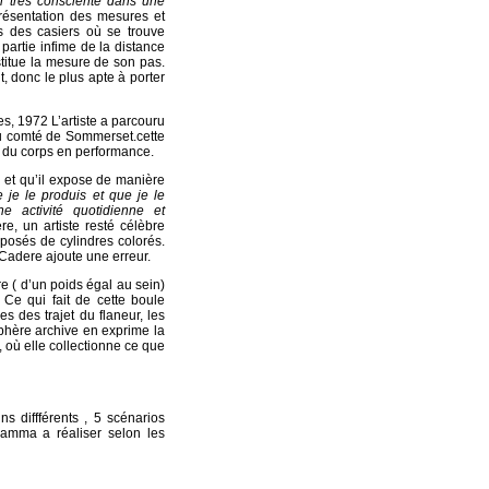
n très consciente dans une
résentation des mesures et
s des casiers où se trouve
partie infime de la distance
stitue la mesure de son pas.
t, donc le plus apte à porter
es, 1972 L’artiste a parcouru
du comté de Sommerset.cette
e du corps en performance.
i et qu’il expose de manière
 je le produis et que je le
e activité quotidienne et
, un artiste resté célèbre
posés de cylindres colorés.
Cadere ajoute une erreur.
e ( d’un poids égal au sein)
Ce qui fait de cette boule
es des trajet du flaneur, les
sphère archive en exprime la
où elle collectionne ce que
s diffférents , 5 scénarios
ramma a réaliser selon les