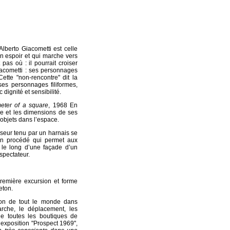
Alberto Giacometti est celle
un espoir et qui marche vers
 pas où : il pourrait croiser
Giacometti : ses personnages
ette "non-rencontre" dit la
ses personnages filiformes,
ignité et sensibilité.
eter of a square
, 1968 En
me et les dimensions de ses
 objets dans l’espace.
eur tenu par un harnais se
un procédé qui permet aux
e long d’une façade d’un
spectateur.
Première excursion et forme
eton.
tion de tout le monde dans
arche, le déplacement, les
e toutes les boutiques de
’exposition "Prospect 1969",