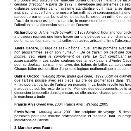
il propose aux visiteurs de "
marcher durant quelques instants de faço
certaine direction".
A partir de 1972, il développe ses systèmes de rep
distances pédestres par un système standardisé qu’il matérialise dan
inscrit sur chaque fiche une mesure (un millimètre) correspondant à une 
parcourue par un pas. Le total de toutes les fiches de un millimètre con
L’acte de marche est, pour cet artiste, le mouvement le plus banal qui soi
l’attention sur la dimension spatiale de l’oeuvre.
Richard Long :
A line made by walking
,1967 A walk of hour and four circl
à plusieurs reprises une ligne tracée sur une pelouse dans un champ 
performance (contrairement à celles des autres artistes) affirme l’absenc
Andre Cadere
, L’usage de ses « bâtons » que l’artiste promène avec lu
non programmée, selon son humeur.
« De ce travail, on peut dire que
montre, ceci étant le complément de cela. Le tout constituant un
insaississable. »
Les codes couleurs des fameux bâtons d’André Cadere
pour se déplacer constamment avec des bâtons de tailles variables com
Chaque bâton est constitué d’une suite logique mathématique à laquelle 
Gabriel Orozco
: Y
ielding stone, (pidra que cede)
, 1992 50cm de diamètr
que l’artiste pousse avec ses pieds, au gré de promenades dans NY. 
« l’autoportrait parfait de l’artiste en nomade ». La boule récolte les trac
marques du sol, les reste de la ville, Mémoire des déplacements, cette 
dimension temporelle dans la mesure où elle archive chaque promenade, 
le marcheur a foulé
Francis Alys
Green lin
e, 2004 Francis Alys :
Walking
,2005
Erwin Wurm
:
Morning walk ,
2001 Une sculpture de voyage : 5 dessin
possibles pour une marche professionnelle et matinale, tout un prog
indications de l’artiste.
3. Marcher avec l’autre