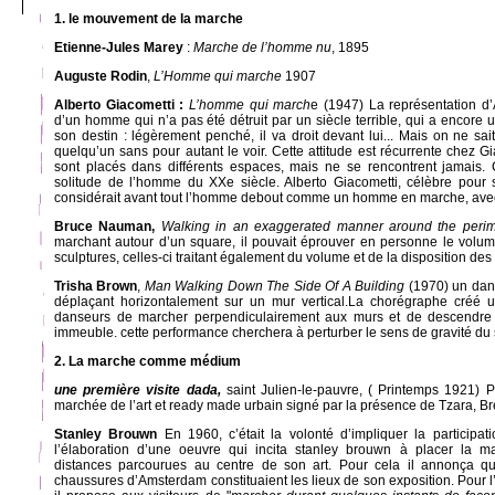
1. le mouvement de la marche
Etienne-Jules Marey
:
Marche de l’homme nu
, 1895
Auguste Rodin
,
L’Homme qui marche
1907
Alberto Giacometti :
L’homme qui march
e (1947) La représentation d’
d’un homme qui n’a pas été détruit par un siècle terrible, qui a encore 
son destin : légèrement penché, il va droit devant lui... Mais on ne sait
quelqu’un sans pour autant le voir. Cette attitude est récurrente chez 
sont placés dans différents espaces, mais ne se rencontrent jamais. C
solitude de l’homme du XXe siècle. Alberto Giacometti, célèbre pour 
considérait avant tout l’homme debout comme un homme en marche, avec d
Bruce Nauman,
Walking in an exaggerated manner around the perim
marchant autour d’un square, il pouvait éprouver en personne le volu
sculptures, celles-ci traitant également du volume et de la disposition des
Trisha Brown
,
Man Walking Down The Side Of A Building
(1970) un dans
déplaçant horizontalement sur un mur vertical.La chorégraphe créé 
danseurs de marcher perpendiculairement aux murs et de descendre l
immeuble. cette performance cherchera à perturber le sens de gravité du 
2. La marche comme médium
une première visite dada,
saint Julien-le-pauvre, ( Printemps 1921) 
marchée de l’art et ready made urbain signé par la présence de Tzara, Br
Stanley Brouwn
En 1960, c’était la volonté d’impliquer la participa
l’élaboration d’une oeuvre qui incita stanley brouwn à placer la m
distances parcourues au centre de son art. Pour cela il annonça qu
chaussures d’Amsterdam constituaient les lieux de son exposition. Pour l