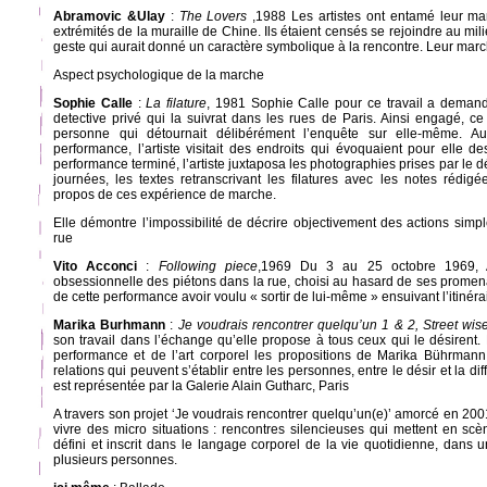
Abramovic &Ulay
:
The Lovers
,1988 Les artistes ont entamé leur m
extrémités de la muraille de Chine. Ils étaient censés se rejoindre au mil
geste qui aurait donné un caractère symbolique à la rencontre. Leur mar
Aspect psychologique de la marche
Sophie Calle
:
La filature
, 1981 Sophie Calle pour ce travail a dema
detective privé qui la suivrat dans les rues de Paris. Ainsi engagé, ce
personne qui détournait délibérément l’enquête sur elle-même. A
performance, l’artiste visitait des endroits qui évoquaient pour elle d
performance terminé, l’artiste juxtaposa les photographies prises par le d
journées, les textes retranscrivant les filatures avec les notes rédigé
propos de ces expérience de marche.
Elle démontre l’impossibilité de décrire objectivement des actions si
rue
Vito Acconci
:
Following piece
,1969 Du 3 au 25 octobre 1969, A
obsessionnelle des piétons dans la rue, choisi au hasard de ses promena
de cette performance avoir voulu « sortir de lui-même » ensuivant l’itinéra
Marika Burhmann
:
Je voudrais rencontrer quelqu’un 1 & 2, Street wis
son travail dans l’échange qu’elle propose à tous ceux qui le désirent. E
performance et de l’art corporel les propositions de Marika Bührmann 
relations qui peuvent s’établir entre les personnes, entre le désir et la di
est représentée par la Galerie Alain Gutharc, Paris
A travers son projet ‘Je voudrais rencontrer quelqu’un(e)’ amorcé en 200
vivre des micro situations : rencontres silencieuses qui mettent en sc
défini et inscrit dans le langage corporel de la vie quotidienne, dans 
plusieurs personnes.