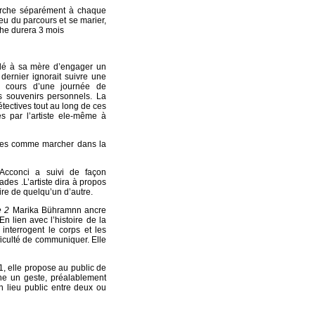
arche séparément à chaque
ieu du parcours et se marier,
che durera 3 mois
ndé à sa mère d’engager un
 dernier ignorait suivre une
u cours d’une journée de
es souvenirs personnels. La
étectives tout au long de ces
es par l’artiste ele-même à
mples comme marcher dans la
cconci a suivi de façon
des .L’artiste dira à propos
ire de quelqu’un d’autre.
e 2
Marika Bühramnn ancre
n lien avec l’histoire de la
interrogent le corps et les
fficulté de communiquer. Elle
1, elle propose au public de
ène un geste, préalablement
un lieu public entre deux ou