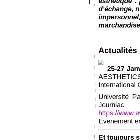
esthétique : 
d’échange, n
impersonn
marchandise
Actualités 
25-27 Jan
AESTHET
International
Université P
Journia
https://www.e
Evenement en 
Et toujours 