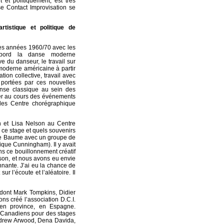
 et politiquement, est très
se Contact Improvisation se
tistique et politique de
les années 1960/70 avec les
’abord la danse moderne
 du danseur, le travail sur
-moderne américaine à partir
ion collective, travail avec
s portées par ces nouvelles
nse classique au sein des
per au cours des événements
 des Centre chorégraphique
n et Lisa Nelson au Centre
 ce stage et quels souvenirs
nte Baume avec un groupe de
que Cunningham). Il y avait
s ce bouillonnement créatif
son, et nous avons eu envie
nnante. J’ai eu la chance de
r l’écoute et l’aléatoire. Il
(dont Mark Tompkins, Didier
ns créé l’association D.C.I.
en province, en Espagne.
, Canadiens pour des stages
Andrew Arwood, Dena Davida,