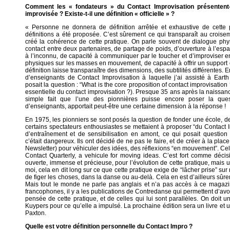
Comment les « fondateurs » du Contact Improvisation présentent-
improvisée ? Existe-t-il une définition « officielle » ?
« Personne ne donnera de définition arrêtée et exhaustive de cette 
définitions a été proposée. C’est sûrement ce qui transparaît au croise
créé la cohérence de cette pratique. On parle souvent de dialogue phys
contact entre deux partenaires, de partage de poids, d’ouverture à l’esp
à l’inconnu, de capacité à communiquer par le toucher et d’improviser en
physiques sur les masses en mouvement, de capacité à offrir un support 
définition laisse transparaître des dimensions, des subtilités différentes. 
d’enseignants de Contact Improvisation à laquelle j’ai assisté à Ear
posait la question : “What is the core proposition of contact improvisation 
essentielle du contact improvisation ?). Presque 35 ans après la naissanc
simple fait que l’une des pionnières puisse encore poser la ques
d’enseignants, apportait peut-être une certaine dimension à la réponse !
En 1975, les pionniers se sont posés la question de fonder une école, de
certains spectateurs enthousiastes se mettaient à proposer “du Contact 
d’entraînement et de sensibilisation en amont, ce qui posait question
c’était dangereux. Ils ont décidé de ne pas le faire, et de créer à la pla
Newsletter) pour véhiculer des idées, des réflexions “en mouvement”. Ce
Contact Quarterly, a vehicule for moving ideas. C’est fort comme décisi
ouverte, immense et précieuse, pour l’évolution de cette pratique, mais u
moi, cela en dit long sur ce que cette pratique exige de “lâcher prise” sur 
de figer les choses, dans la danse ou au-delà. Cela en est d’ailleurs sûr
Mais tout le monde ne parle pas anglais et n’a pas accès à ce magaz
francophones, il y a les publications de Contredanse qui permettent d’avoir
pensée de cette pratique, et de celles qui lui sont parallèles. On doit u
Kuypers pour ce qu’elle a impulsé. La prochaine édition sera un livre et u
Paxton.
Quelle est votre définition personnelle du Contact Impro ?