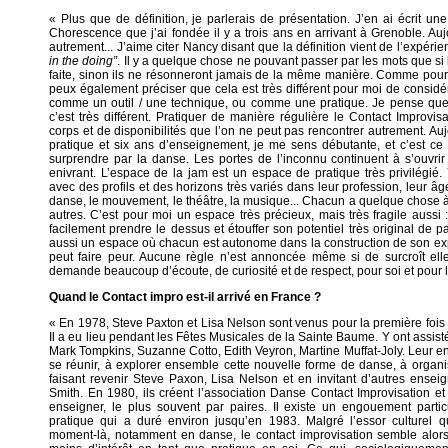
« Plus que de définition, je parlerais de présentation. J’en ai écrit une
Chorescence que j’ai fondée il y a trois ans en arrivant à Grenoble. Aujo
autrement... J’aime citer Nancy disant que la définition vient de l’expéri
in the doing”
. Il y a quelque chose ne pouvant passer par les mots que s
faite, sinon ils ne résonneront jamais de la même manière. Comme pou
peux également préciser que cela est très différent pour moi de considé
comme un outil / une technique, ou comme une pratique. Je pense que 
c’est très différent. Pratiquer de manière régulière le Contact Improvi
corps et de disponibilités que l’on ne peut pas rencontrer autrement. Au
pratique et six ans d’enseignement, je me sens débutante, et c’est c
surprendre par la danse. Les portes de l’inconnu continuent à s’ouvrir 
enivrant. L’espace de la jam est un espace de pratique très privilégié.
avec des profils et des horizons très variés dans leur profession, leur â
danse, le mouvement, le théâtre, la musique... Chacun a quelque chose à
autres. C’est pour moi un espace très précieux, mais très fragile aussi
facilement prendre le dessus et étouffer son potentiel très original de pa
aussi un espace où chacun est autonome dans la construction de son expé
peut faire peur. Aucune règle n’est annoncée même si de surcroît elle
demande beaucoup d’écoute, de curiosité et de respect, pour soi et pour l
Quand le Contact impro est-il arrivé en France ?
« En 1978, Steve Paxton et Lisa Nelson sont venus pour la première fois
Il a eu lieu pendant les Fêtes Musicales de la Sainte Baume. Y ont assisté 
Mark Tompkins, Suzanne Cotto, Edith Veyron, Martine Muffat-Joly. Leur 
se réunir, à explorer ensemble cette nouvelle forme de danse, à orga
faisant revenir Steve Paxon, Lisa Nelson et en invitant d’autres ensei
Smith. En 1980, ils créent l’association Danse Contact Improvisation
enseigner, le plus souvent par paires. Il existe un engouement parti
pratique qui a duré environ jusqu’en 1983. Malgré l’essor culturel 
moment-là, notamment en danse, le contact improvisation semble alors