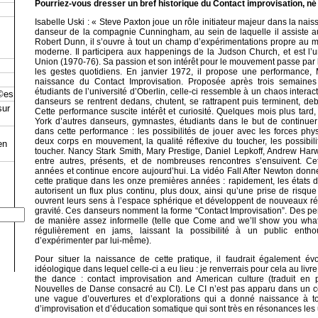
Pourriez-vous dresser un bref historique du Contact improvisation, n
Isabelle Uski : « Steve Paxton joue un rôle initiateur majeur dans la nai
danseur de la compagnie Cunningham, au sein de laquelle il assiste a
Robert Dunn, il s’ouvre à tout un champ d’expérimentations propre au
moderne. Il participera aux happenings de la Judson Church, et est l
Union (1970-76). Sa passion et son intérêt pour le mouvement passe par l
les gestes quotidiens. En janvier 1972, il propose une performance
naissance du Contact Improvisation. Proposée après trois semaines 
étudiants de l’université d’Oberlin, celle-ci ressemble à un chaos interact
©es
danseurs se rentrent dedans, chutent, se rattrapent puis terminent, deb
sur
Cette performance suscite intérêt et curiosité. Quelques mois plus tard
York d’autres danseurs, gymnastes, étudiants dans le but de continue
dans cette performance : les possibilités de jouer avec les forces phys
deux corps en mouvement, la qualité réflexive du toucher, les possibi
en
toucher. Nancy Stark Smith, Mary Prestige, Daniel Lepkoff, Andrew Har
entre autres, présents, et de nombreuses rencontres s’ensuivent. Ce
années et continue encore aujourd’hui. La vidéo Fall After Newton donne
cette pratique dans les onze premières années : rapidement, les états 
autorisent un flux plus continu, plus doux, ainsi qu’une prise de risqu
ouvrent leurs sens à l’espace sphérique et développent de nouveaux réfl
gravité. Ces danseurs nomment la forme “Contact Improvisation”. Des p
de manière assez informelle (telle que Come and we’ll show you what
régulièrement en jams, laissant la possibilité à un public enth
d’expérimenter par lui-même).
Pour situer la naissance de cette pratique, il faudrait également év
idéologique dans lequel celle-ci a eu lieu : je renverrais pour cela au li
the dance : contact improvisation and American culture (traduit en
Nouvelles de Danse consacré au CI). Le CI n’est pas apparu dans un con
une vague d’ouvertures et d’explorations qui a donné naissance à t
d’improvisation et d’éducation somatique qui sont très en résonances les