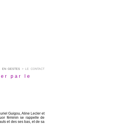
E EN GESTES
> LE CONTACT
er par le
uriel Guigou, Aline Lecler et
tuor féminin se rappelle de
auts et des ses bas, et de sa