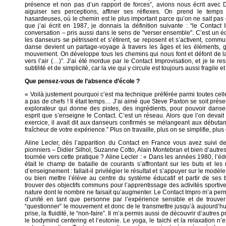
présence et non pas d’un rapport de forces”, avions nous écrit avec 
aiguiser ses perceptions, affiner ses réflexes. On prend le temps 
hasardeuses, où le chemin est le plus important parce qu’on ne sait pas
que j’ai écrit en 1987, je donnais la définition suivante : “le Contact I
conversation – pris aussi dans le sens de "verser ensemble". C’est un 
les danseurs se pétrissent et s’étirent, se reposent et s’activent, commun
danse devient un partage-voyage à travers les âges et les éléments, g
mouvement. On développe tous les chemins qui nous font et défont de la 
vers l’air (…)”. J’ai été mordue par le Contact Improvisation, et je le
subtilité et de simplicité, car la vie qui y circule est toujours aussi fragile e
Que pensez-vous de l’absence d’école ?
« Voilà justement pourquoi c’est ma technique préférée parmi toutes celles
a pas de chefs ! Il était temps… J’ai aimé que Steve Paxton se soit pré
explorateur qui donne des pistes, des ingrédients, pour pouvoir dans
esprit que s’enseigne le Contact. C’est un réseau. Alors que l’on devai
exercice, il avait dit aux danseurs confirmés se mélangeant aux débutants
fraîcheur de votre expérience.” Plus on travaille, plus on se simplifie, plus 
Aline Lecler, dès l’apparition du Contact en France vous avez suivi d
pionniers – Didier Silhol, Suzanne Cotto, Alain Montebran et bien d’autre
tournée vers cette pratique ? Aline Lecler : « Dans les années 1980, l’éd
était le champ de bataille de courants s’affrontant sur les buts et les
d’enseignement : fallait-il privilégier le résultat et s’appuyer sur le modè
ou bien mettre l’élève au centre du système éducatif et partir de ses 
trouver des objectifs communs pour l’apprentissage des activités sportives
nature dont le nombre ne faisait qu’augmenter. Le Contact Impro m’a perm
d’unité en tant que personne par l’expérience sensible et de trouv
“questionner” le mouvement et donc de le transmettre jusqu’à aujourd’hui 
prise, la fluidité, le “non-faire”. Il m’a permis aussi de découvrir d’autr
le bodymind centering et l’eutonie. Le yoga, le taïchi et la relaxation n