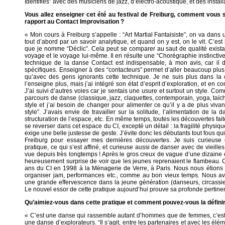
Identifiés” avec des musiciens de jazz, d’électro-acoustique, et des installa
Vous allez enseigner cet été au festival de Freiburg, comment vous s
rapport au Contact Improvisation ?
« Mon cours à Freiburg s’appelle : “Art Martial Fantaisiste”, on va dans
tout d’abord par un savoir analytique, et quand on y est, on le vit. C’est
que je nomme “Déclic”. Cela peut se comparer au saut de qualité existan
voyage et le voyage lui-même. Il en résulte une “Chorégraphie instinctiv
technique de la danse Contact est indispensable, à mon avis, car il 
spécifiques. Enseigner à des “contacteurs” permet d’aller beaucoup plus
qu’avec des gens ignorants cette technique. Je ne suis plus dans l
l’enseigne plus, mais j’ai intégré son état d’esprit d’exploration, et en co
J’ai suivi d’autres voies car je sentais une usure et surtout un style. 
parcours de danse (classique, jazz, claquettes, contemporain, yoga, taïchi,
style et j’ai besoin de changer pour alimenter ce qu’il y a de plus vivan
style”. J’avais envie de travailler sur la solitude, l’alimentation de la d
structuration de l’espace, etc. En même temps, toutes les découvertes fa
se reverser dans cet espace du CI, excepté un détail : la fragilité physique
exige une belle justesse de geste. J’évite donc les débutants tout fous qui 
Freiburg pour essayer mes dernières découvertes. Je suis curieuse 
pratique, ce qui s’est affiné, et curieuse aussi de danser avec de vieil
vue depuis très longtemps ! Après le gros creux de vague d’une dizaine 
heureusement surprise de voir que les jeunes reprenaient le flambeau. C’
ans du CI en 1998 à la Ménagerie de Verre, à Paris. Nous nous étions
organiser jam, performances etc., comme au bon vieux temps. Nous avo
une grande effervescence dans la jeune génération (danseurs, circassi
Le nouvel essor de cette pratique aujourd’hui prouve sa profonde pertine
Qu’aimiez-vous dans cette pratique et comment pouvez-vous la définir
« C’est une danse qui rassemble autant d’hommes que de femmes, c’est t
une danse d’explorateurs. “Il s’agit, entre les partenaires et avec les élé