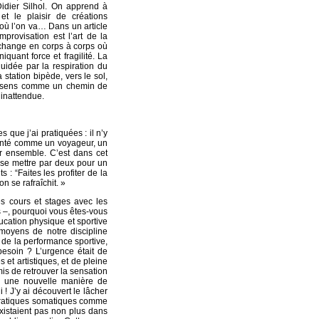
Didier Silhol. On apprend à
et le plaisir de créations
 où l’on va… Dans un article
mprovisation est l’art de la
échange en corps à corps où
iquant force et fragilité. La
uidée par la respiration du
station bipède, vers le sol,
 ressens comme un chemin de
t inattendue.
 que j’ai pratiquées : il n’y
senté comme un voyageur, un
er ensemble. C’est dans cet
t se mettre par deux pour un
 : “Faites les profiter de la
on se rafraîchit. »
es cours et stages avec les
s –, pourquoi vous êtes-vous
ucation physique et sportive
 moyens de notre discipline
le de la performance sportive,
besoin ? L’urgence était de
 et artistiques, et de pleine
is de retrouver la sensation
er une nouvelle manière de
! J’y ai découvert le lâcher
es pratiques somatiques comme
’existaient pas non plus dans