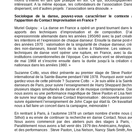
moins d’intérêt en tant que pratique en soi. Ce qui, sociologiquement
intéressant. A la même époque, les cofondateurs de l’association Dan
dispersent, ont d’autres projets : l’association sera dissoute. »
Sociologue de la danse, pouvez-vous caractériser le contexte ar
l’apparition du Contact Improvisation en France ?
Muriel Guigou : « La danse en France a opéré un grand tournant dans 
apports des techniques d’improvisation et de composition. D
expressionniste allemande dans les années 1950/60 avec la part créative
les intentions et l’expression de chaque danseur. Ensuite la danse post
des années 1970 : valorisation de la singularité de chaque danseur, créat
des non-danseurs, travail hors de la scène à l’italienne. Les valeur
techniques de danse vont opérer une rupture, en France, avec la da
institutions conventionnelles de l’époque. Ces valeurs vont se dévelop
de mai 1968 et s’inscrire ensuite dans la durée jusqu’à la création
nationaux dans les années 1980. »
Suzanne Cotto, vous étiez présente au premier stage de Steve Paxto
international de la Sainte-Baume pendant l’été 1978. Pourquoi avoir suivi
gardez-vous de cette période ? Suzanne Cotto : « Je suis allée à la Sai
danseurs de Paris, pour suivre l’enseignement de Harry Sheppard (techni
plusieurs stages simultanés de danse et de musique contemporaine. Dan
nous avons vu une performance magnifique de Steve Paxton et Lisa Nel
de suivre leur stage de danse Contact Improvisation : découverte passio
suivre également l’enseignement de John Cage qui était là. On travaillait su
nous a fait faire un concert dans la campagne, mémorable !
En rentrant à Paris, à l’automne 1978 un certain nombre d’entre nous 
Silhol) a eu envie de continuer la recherche en danse Contact. Nous avo
Nous avons commencé par des ateliers puis des stages à Paris, 
Parallèlement nous avons a fait venir dès 1979 des Américains, Anglais
et des performances : Steve Paxton, Lisa Nelson, Nancy Stark-Smith, 