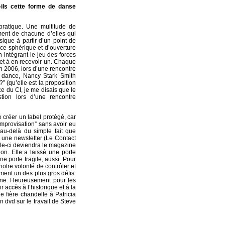
ils cette forme de danse
pratique. Une multitude de
ment de chacune d’elles qui
ique à partir d’un point de
ace sphérique et d’ouverture
 intégrant le jeu des forces
et à en recevoir un. Chaque
En 2006, lors d’une rencontre
th dance, Nancy Stark Smith
?” (qu’elle est la proposition
e du CI, je me disais que le
tion lors d’une rencontre
 créer un label protégé, car
Improvisation” sans avoir eu
 au-delà du simple fait que
ce une newsletter (Le Contact
lle-ci deviendra le magazine
on. Elle a laissé une porte
ne porte fragile, aussi. Pour
notre volonté de contrôler et
ement un des plus gros défis.
ine. Heureusement pour les
 accès à l’historique et à la
ne fière chandelle à Patricia
n dvd sur le travail de Steve