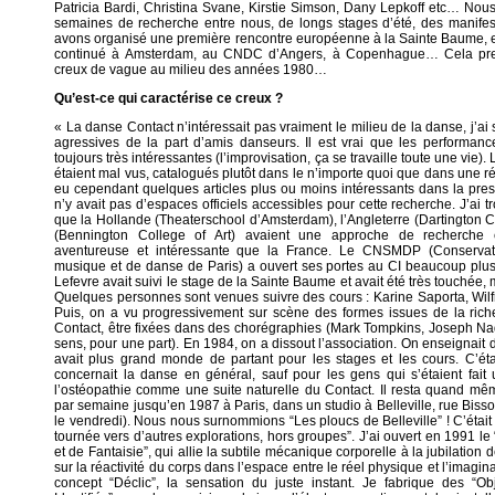
Patricia Bardi, Christina Svane, Kirstie Simson, Dany Lepkoff etc… Nous
semaines de recherche entre nous, de longs stages d’été, des manife
avons organisé une première rencontre européenne à la Sainte Baume, 
continué à Amsterdam, au CNDC d’Angers, à Copenhague… Cela pren
creux de vague au milieu des années 1980…
Qu’est-ce qui caractérise ce creux ?
« La danse Contact n’intéressait pas vraiment le milieu de la danse, j’ai
agressives de la part d’amis danseurs. Il est vrai que les performan
toujours très intéressantes (l’improvisation, ça se travaille toute une vie).
étaient mal vus, catalogués plutôt dans le n’importe quoi que dans une 
eu cependant quelques articles plus ou moins intéressants dans la presse
n’y avait pas d’espaces officiels accessibles pour cette recherche. J’ai 
que la Hollande (Theaterschool d’Amsterdam), l’Angleterre (Dartington Col
(Bennington College of Art) avaient une approche de recherch
aventureuse et intéressante que la France. Le CNSMDP (Conservato
musique et de danse de Paris) a ouvert ses portes au CI beaucoup plus ta
Lefevre avait suivi le stage de la Sainte Baume et avait été très touchée,
Quelques personnes sont venues suivre des cours : Karine Saporta, Wilfr
Puis, on a vu progressivement sur scène des formes issues de la rich
Contact, être fixées dans des chorégraphies (Mark Tompkins, Joseph Nadj
sens, pour une part). En 1984, on a dissout l’association. On enseignait 
avait plus grand monde de partant pour les stages et les cours. C’éta
concernait la danse en général, sauf pour les gens qui s’étaient fait 
l’ostéopathie comme une suite naturelle du Contact. Il resta quand mê
par semaine jusqu’en 1987 à Paris, dans un studio à Belleville, rue Bisson
le vendredi). Nous nous surnommions “Les ploucs de Belleville” ! C’était
tournée vers d’autres explorations, hors groupes”. J’ai ouvert en 1991 
et de Fantaisie”, qui allie la subtile mécanique corporelle à la jubilation de
sur la réactivité du corps dans l’espace entre le réel physique et l’imagi
concept “Déclic”, la sensation du juste instant. Je fabrique des “