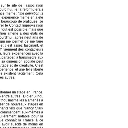
 sur le site de l’association
urd’hui, je la reformulerais
ence même : “
the definition is
i l’expérience même en a été
r beaucoup de pratiques. Je
rer le Contact Improvisation
tout est possible mais que
sation amène à des états de
jourd’hui, après neuf ans de
e qui me permet de me faire
et c’est assez fascinant, et
 Y viennent des contacteurs
ge, leurs expériences avec la
 partager, à transmettre aux
 : sa dimension sociale peut
rtage et de créativité. C’est
rience, et une telle liberté
s existent tacitement. Cela
es autres.
 donner un stage en France.
entre autres : Didier Silhol,
enthousiasme les a amenés à
niser de nouveaux stages en
gnants tels que Nancy Stark
 et commencent eux-mêmes à
culièrement notable pour la
que connaît la France à ce
 avoir suscité de moins en