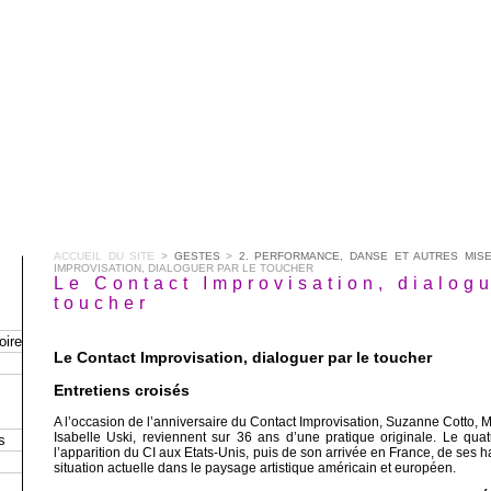
ACCUEIL DU SITE
>
GESTES
>
2. PERFORMANCE, DANSE ET AUTRES MIS
IMPROVISATION, DIALOGUER PAR LE TOUCHER
Le Contact Improvisation, dialogu
toucher
oire
Le Contact Improvisation, dialoguer par le toucher
Entretiens croisés
A l’occasion de l’anniversaire du Contact Improvisation, Suzanne Cotto, M
Isabelle Uski, reviennent sur 36 ans d’une pratique originale. Le qua
s
l’apparition du CI aux Etats-Unis, puis de son arrivée en France, de ses h
situation actuelle dans le paysage artistique américain et européen.