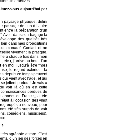
tions interactives.
ituez-vous aujourd’hui par
 un paysage physique, défini
 le passage de l’un à l’autre
t entre la préparation d’un
e”. Avoir dans son bagage la
développe des qualités très
 loin dans mes propositions
a communauté Contact et ne
nseille vivement la pratique.
Comme à chaque fois dans mon
 etc.), j’arrive au bout d’un
t en moi, jusqu’à être “hors
anse, le regard extérieur, la
ites depuis ce temps peuvent
 qui vient avec l’âge, et qui
se jettent partout ! Je vais à
de voir là où en est cette
les connaissances perdues de
d’années en France, j’ai été
était à l’occasion des vingt
 regroupés à nouveau, pour
ns été très surpris de voir
ens, comédiens, musiciens).
nce.
 ?
rès agréable et rare. C’est
ments, d’un jeu des forces en