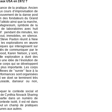
é aux USA en 1972 ?
ssance de la pratique. Ancien
ux cours d’improvisation de
 mouvement de la danse post
’un des fondateurs du Grand
’aïkido ainsi que la marche,
, Magnesium, symbole de la
de laboratoires avec huit
if : pendant dix minutes, les
out, immobiles, en silence.
, Steve Paxton réunit à New
r les explorations en œuvre
iques qui interagissent sur
lités de communiquer par le
wood, Karen Nelson, y sont,
tte exploration a duré des
 une idée de l’évolution de
de corps qui se développent
e plus importante. Les corps
exes de ’’survie’’ face à la
erformances sont organisées
 we doet se terminent très
ousiaste, danseur ou non,
oquer le contexte social et
vre de Cynthia Novack Sharing
 partie dans un numéro de
texte isolé, il est né dans
out un champ de pratiques
 unes aux autres.