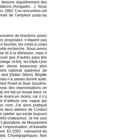
 faisions régulièrement des
stations (Avogadro…). Nous
en 1982. Ces rencontres ont
ait de l’ampleur jusqu’au
 souvenir de réactions assez
ces proposées n’étaient pas
 Le toucher, les corps à corps
réelle recherche. Nous avons
 et à la télévision, mais il
trouvé que d’autres pays tels
lege of Art), les Etats-Unis
e en danse beaucoup plus
ire national supérieur de
rd (Didier Silhol). Brigitte
 mais n’a jamais donné suite.
ied Piolet et Jean Guizérix.
esse des improvisations en
 ont fait un travail dans ce
de moins en moins, car il n’y
it d’ailleurs une vague qui
un nom. J’ai alors pratiqué
me deux ateliers de Contact
 (atelier qui existe toujours
 très chaleureux. Je me suis
le “Laboratoire de Mouvement
 l’improvisation, et travaille
naire. En 2002 : naissance du
Objets Chorégraphiques Non