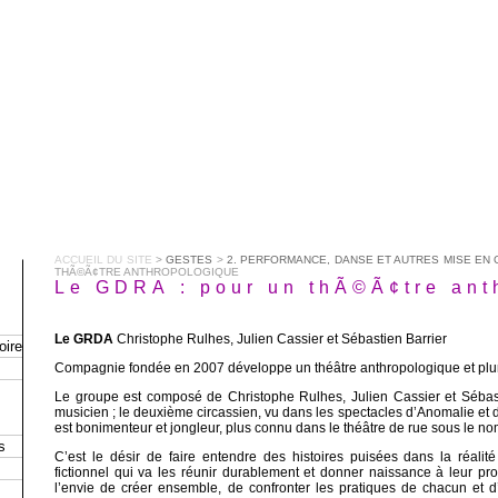
ACCUEIL DU SITE
>
GESTES
>
2. PERFORMANCE, DANSE ET AUTRES MISE EN
THÃ©Ã¢TRE ANTHROPOLOGIQUE
Le GDRA : pour un thÃ©Ã¢tre ant
Le GRDA
Christophe Rulhes, Julien Cassier et Sébastien Barrier
oire
Compagnie fondée en 2007 développe un théâtre anthropologique et pluri
Le groupe est composé de Christophe Rulhes, Julien Cassier et Sébast
musicien ; le deuxième circassien, vu dans les spectacles d’Anomalie et d
est bonimenteur et jongleur, plus connu dans le théâtre de rue sous le 
s
C’est le désir de faire entendre des histoires puisées dans la réalité 
fictionnel qui va les réunir durablement et donner naissance à leur p
l’envie de créer ensemble, de confronter les pratiques de chacun et d’