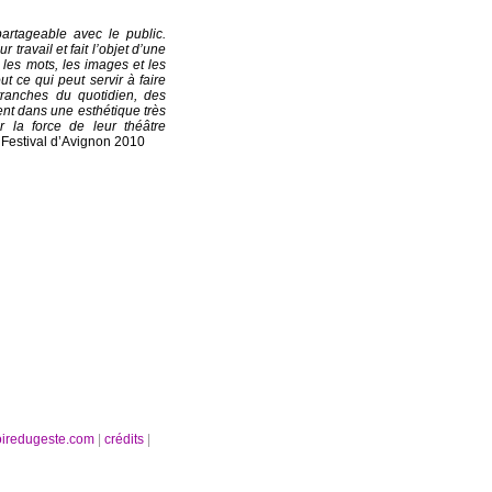
partageable avec le public.
r travail et fait l’objet d’une
les mots, les images et les
t ce qui peut servir à faire
tranches du quotidien, des
ent dans une esthétique très
r la force de leur théâtre
/ Festival d’Avignon 2010
oiredugeste.com
|
crédits
|