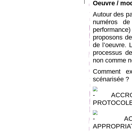
Oeuvre / mod
Autour des pa
numéros de 
performance) 
proposons de 
de l’oeuvre. 
processus de
non comme not
Comment exi
scénarisée ?
ACCROC
PROTOCOLES
ACTIVA
APPROPRIAT