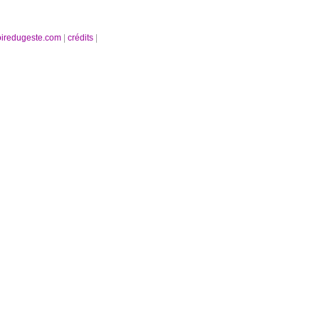
oiredugeste.com
|
crédits
|