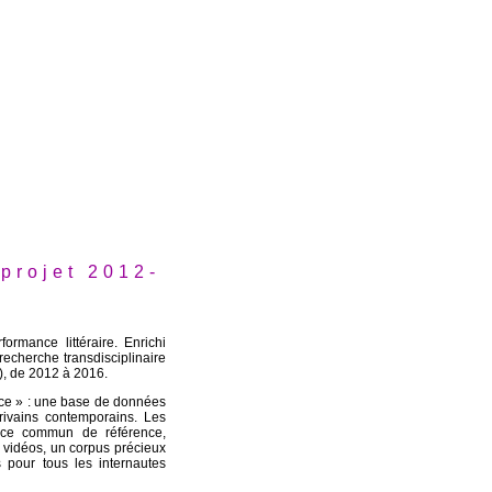
rojet 2012-
ormance littéraire. Enrichi
recherche transdisciplinaire
), de 2012 à 2016.
ce » : une base de données
rivains contemporains. Les
pace commun de référence,
s vidéos, un corpus précieux
 pour tous les internautes