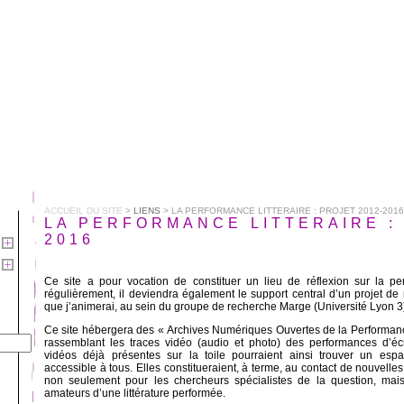
ACCUEIL DU SITE
>
LIENS
> LA PERFORMANCE LITTERAIRE : PROJET 2012-2016
LA PERFORMANCE LITTERAIRE : p
2016
Ce site a pour vocation de constituer un lieu de réflexion sur la perf
régulièrement, il deviendra également le support central d’un projet de 
que j’animerai, au sein du groupe de recherche Marge (Université Lyon 3
Ce site hébergera des « Archives Numériques Ouvertes de la Performan
rassemblant les traces vidéo (audio et photo) des performances d’éc
vidéos déjà présentes sur la toile pourraient ainsi trouver un es
accessible à tous. Elles constitueraient, à terme, au contact de nouvelle
non seulement pour les chercheurs spécialistes de la question, mais
amateurs d’une littérature performée.