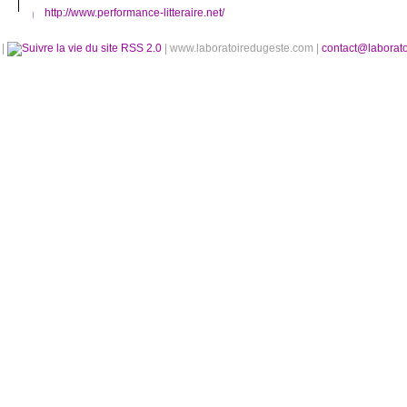
http://www.performance-litteraire.net/
é
|
RSS 2.0
| www.laboratoiredugeste.com |
contact@laborat