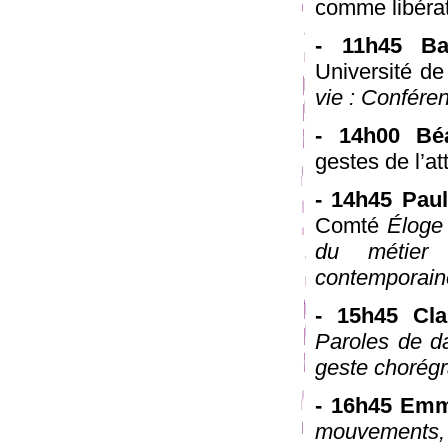
comme libérat
- 11h45 B
Université d
vie : Confére
- 14h00 Bé
gestes de l’at
- 14h45 Pau
Comté
Éloge 
du métier 
contemporain
- 15h45 Cl
Paroles de d
geste chorég
- 16h45 Em
mouvements, 