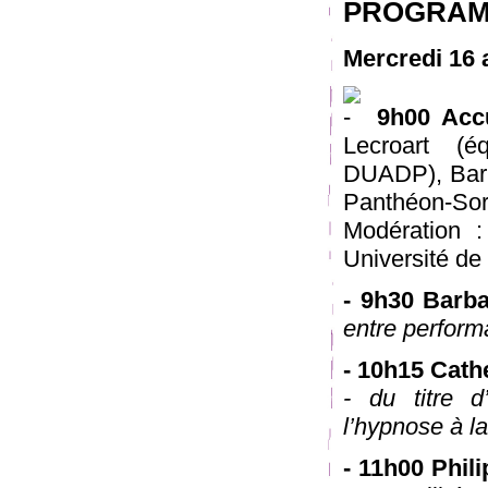
PROGRA
Mercredi 16 a
9h00 Accu
Lecroart (
DUADP), Barb
Panthéon-Sor
Modération :
Université d
- 9h30 Barb
entre perform
- 10h15 Cat
- du titre 
l’hypnose à l
- 11h00 Phil