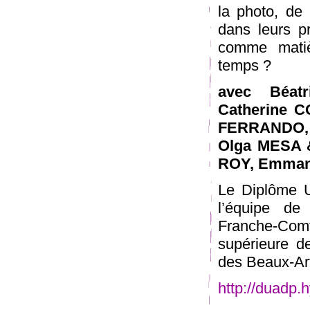
la photo, de 
dans leurs p
comme mati
temps ?
avec Béat
Catherine 
FERRANDO, B
Olga MESA &
ROY, Emmanu
Le Diplôme U
l’équipe de
Franche-Comt
supérieure de
des Beaux-Art
http://duadp.