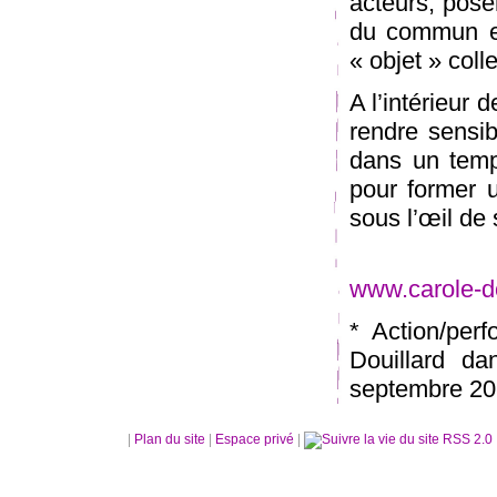
acteurs, pose
du commun et
« objet » colle
A l’intérieur 
rendre sensib
dans un temps
pour former u
sous l’œil de
www.carole-d
* Action/per
Douillard 
septembre 2
|
Plan du site
|
Espace privé
|
RSS 2.0