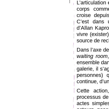
L’articulation
corps comme
croise depui
C’est dans u
d’Allan Kapr
vivre (exister
source de rec
Dans l’axe de
waiting room
ensemble dans
galerie, il s’
personnes) q
continue, d’u
Cette actio
processus de t
actes simples