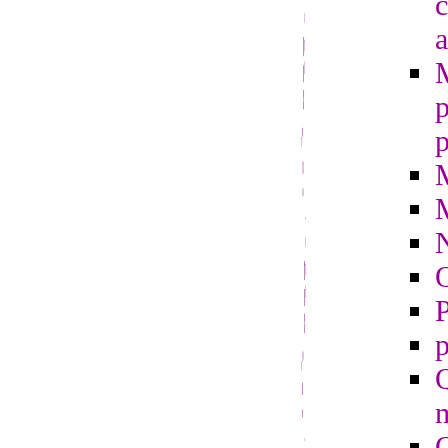
c
a
p
p
O
P
p
Q
m
Q