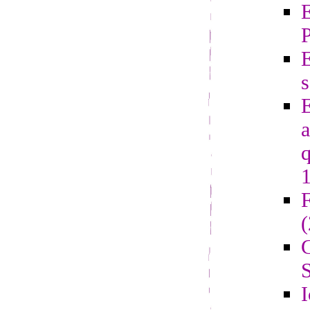
E
s
E
a
q
F
G