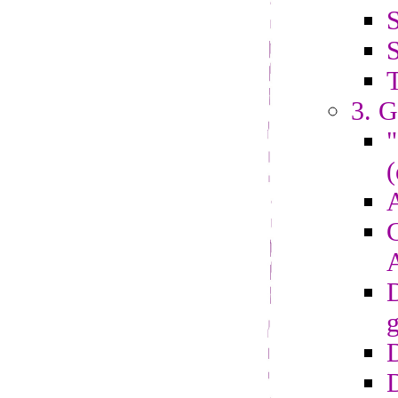
S
S
3. G
"
(
A