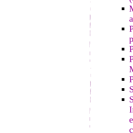
M
a
P
p
P
P
S
S
e
c