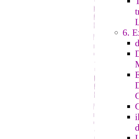
T
t
6. E
G
i
d
L