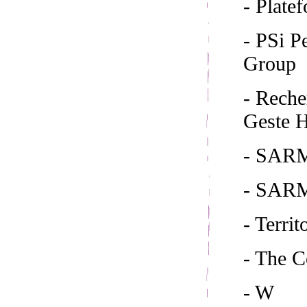
- Plate
- PSi 
Group
- Reche
Geste H
- SARM
- SAR
- Territ
- The 
- W