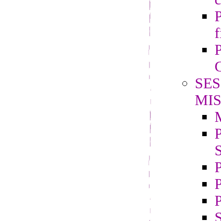
P
f
P
G
SES
MIS
P
S