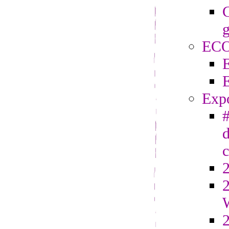
C
g
EC
Exp
#
d
2