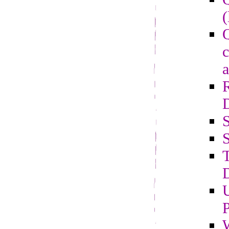
(
Q
c
a
S