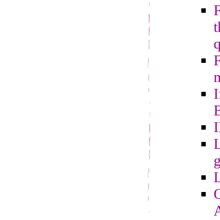
t
m
I
B
L
g
Q
A