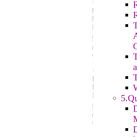
R
T
a
T
5.Qu
D