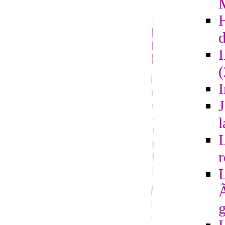
d
I
J
l
L
r
L
Ã
g