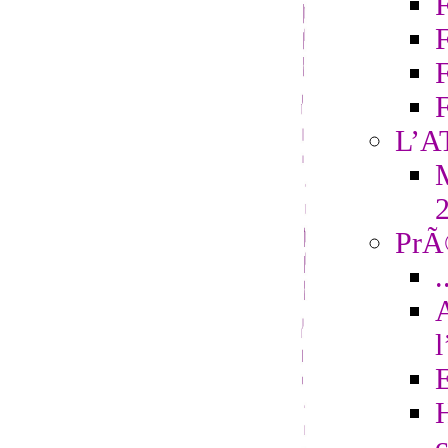
F
L’A
M
PrÃ©
.
H
c