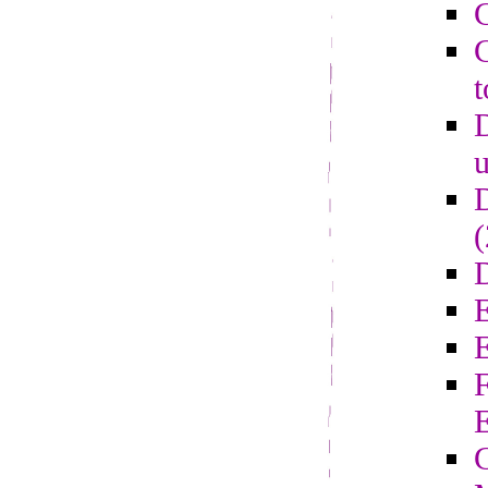
C
C
t
D
u
D
D