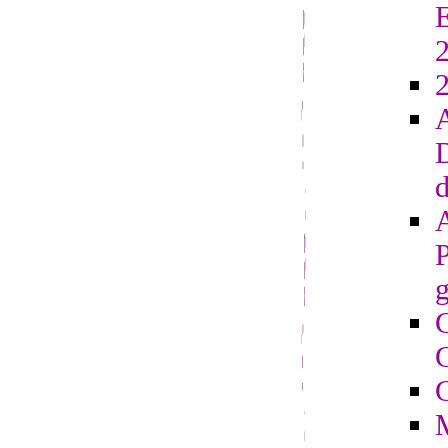
E
2
D
d
g