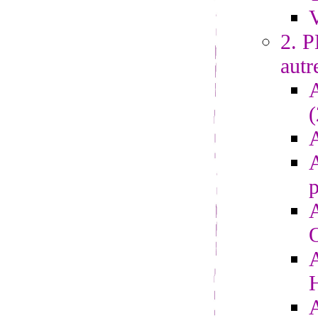
V
2. 
autr
A
A
p
A