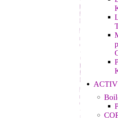
L
M
P
K
ACTIV
Boi
P
CO