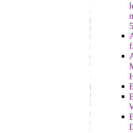
l
A
f
B
B