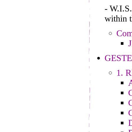
- W.I.
within 
Comp
J
GESTE
1. R
C