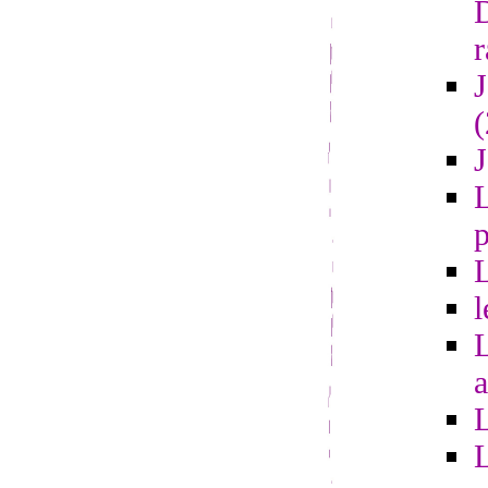
r
L
l
a
L