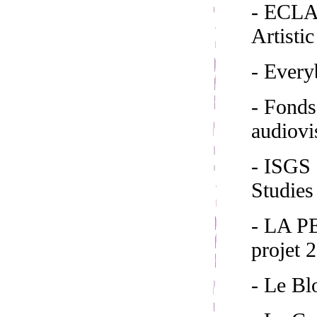
- ECLAP
Artisti
- Ever
- Fond
audiovi
- ISGS 
Studies
- LA 
projet 
- Le Bl