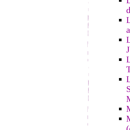
L
d
a
L
L
S
(