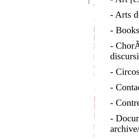
- Arts d
- Book
- ChorÃ
discurs
- Circo
- Conta
- Cont
- Docum
archive