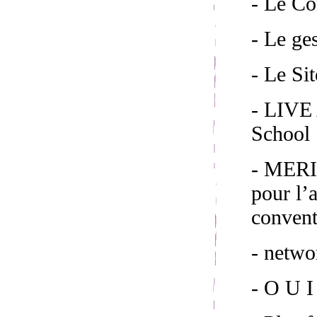
- Le C
- Le ge
- Le S
- LIVE 
School 
- MERI
pour l’
convent
- netw
- O U I