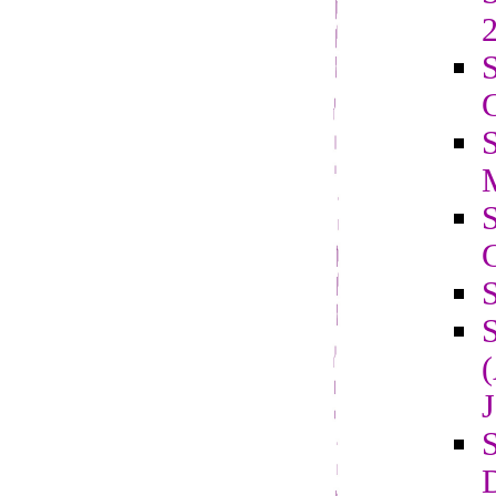
2
S
C
J