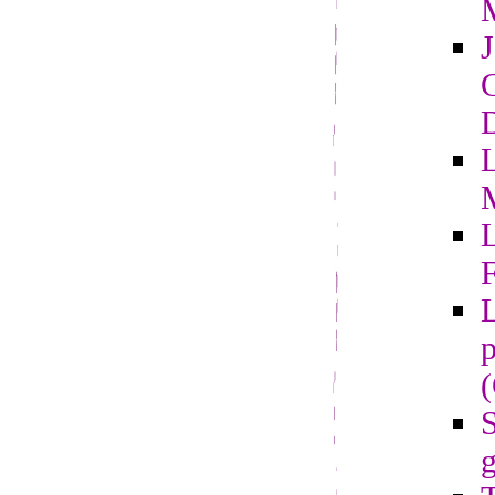
G
D
L
F
L
p
S
g