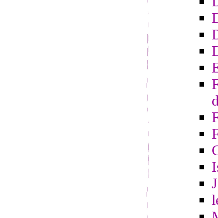
D
D
E
F
d
F
I
l