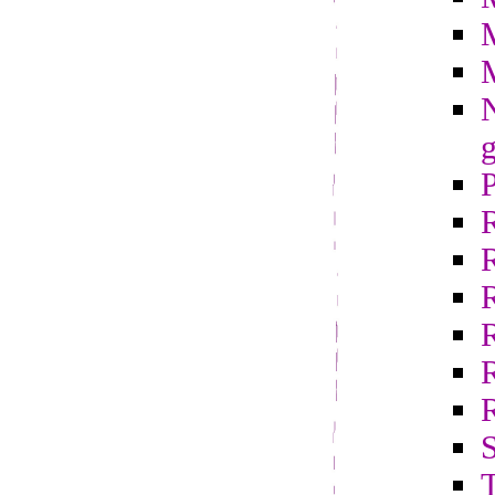
N
g
R
S
T