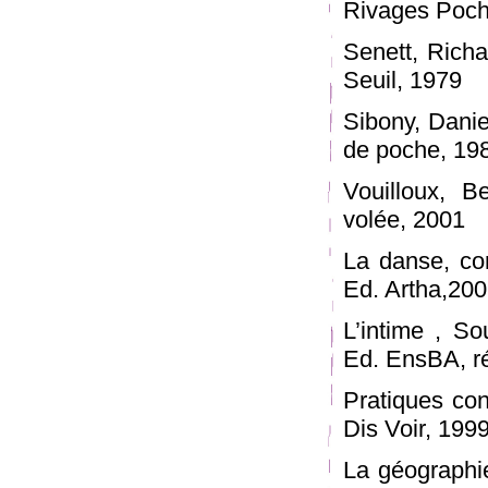
Rivages Poch
Senett, Richar
Seuil, 1979
Sibony, Daniel
de poche, 19
Vouilloux, B
volée, 2001
La danse, co
Ed. Artha,20
L’intime , So
Ed. EnsBA, r
Pratiques co
Dis Voir, 1999
La géographie