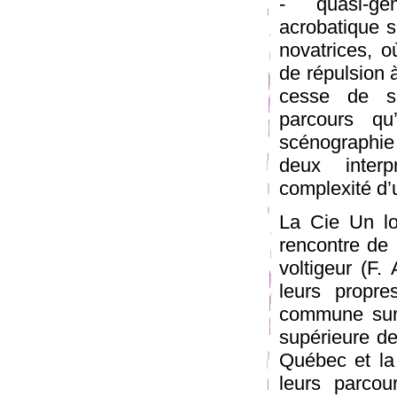
quasi-gém
acrobatique s
novatrices, o
de répulsion à
cesse de s’
parcours qu
scénographie 
deux inter
complexité d’
La Cie Un l
rencontre de 
voltigeur (F.
leurs propr
commune sur 
supérieure de
Québec et la 
leurs parcou