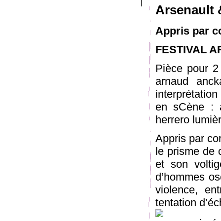
Arsenault 
Appris par c
FESTIVAL AR
Pièce pour 2 
arnaud ancka
interprétatio
en sCène : a
herrero lumiè
Appris par cor
le prisme de 
et son volti
d’hommes osc
violence, en
tentation d’éc