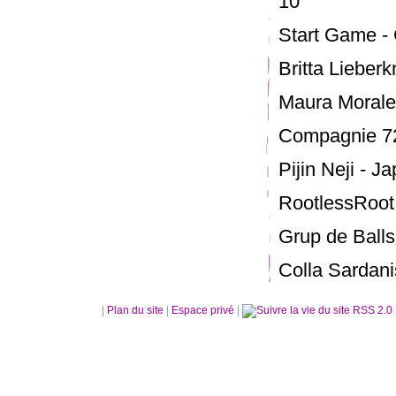
10’
Start Game - 
Britta Lieber
Maura Morales
Compagnie 72
Pijin Neji - Ja
RootlessRoot
Grup de Balls
Colla Sardani
|
Plan du site
|
Espace privé
|
RSS 2.0