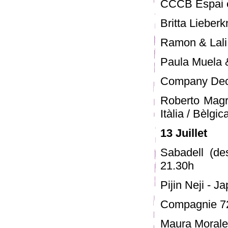
CCCB Espai e
Britta Lieber
Ramon & Lali 
Paula Muela 
Company Deca
Roberto Magr
Itàlia / Bèlgic
13 Juillet
Sabadell (de
21.30h
Pijin Neji - Ja
Compagnie 72
Maura Morales