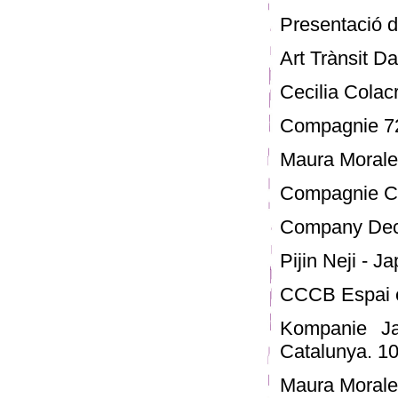
Presentació de
Art Trànsit D
Cecilia Colac
Compagnie 72
Maura Morales
Compagnie Cha
Company Deca
Pijin Neji - Ja
CCCB Espai e
Kompanie Ja
Catalunya. 10
Maura Morales