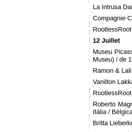
La Intrusa Da
Compagnie Cha
RootlessRoot
12 Juillet
Museu Picass
Museu) / de 1
Ramon & Lali 
Vanilton Lakka
RootlessRoot
Roberto Magr
Itàlia / Bèlgic
Britta Lieber