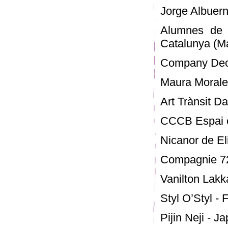
Jorge Albuern
Alumnes de 
Catalunya (Ma
Company Deca
Maura Morales
Art Trànsit D
CCCB Espai e
Nicanor de Eli
Compagnie 72
Vanilton Lakka
Styl O’Styl - 
Pijin Neji - Ja