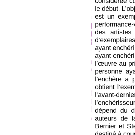
considérée
le début. L’o
est un exempl
performance-
des artiste
d’exemplaires
ayant enchéri
ayant enchér
l’œuvre au pri
personne ayan
l’enchère a
obtient l’exem
l’avant-dern
l’enchérisse
dépend du d
auteurs de l
Bernier et S
destiné à cou