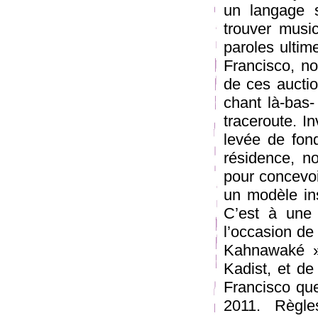
un langage s
trouver music
paroles ultime
Francisco, n
de ces auctio
chant là-bas- 
traceroute. In
levée de fon
résidence, n
pour concevoi
un modèle ins
C’est à une 
l’occasion de 
Kahnawaké »
Kadist, et de
Francisco qu
2011. Règl