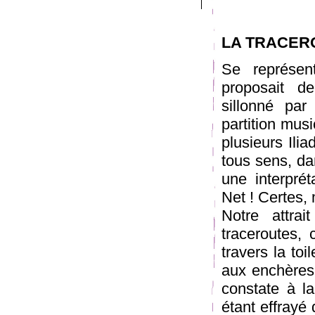
LA TRACER
Se représe
proposait de
sillonné pa
partition mus
plusieurs Ilia
tous sens, da
une interpré
Net ! Certes, 
Notre attra
traceroutes, 
travers la toi
aux enchères
constate à l
étant effraye