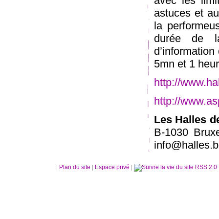
avec les lim
astuces et a
la performeu
durée de l
d’information
5mn et 1 heur
http://www.ha
http://www.as
Les Halles 
B-1030 Bruxe
info@halles.b
|
Plan du site
|
Espace privé
|
RSS 2.0