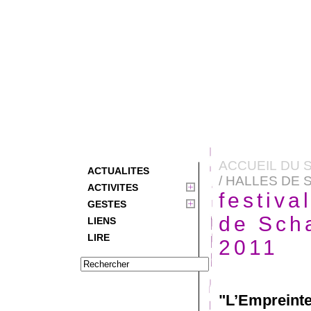
ACCUEIL DU S
ACTUALITES
/ HALLES DE 
ACTIVITES
festiva
GESTES
de Sch
LIENS
LIRE
2011
"L’Empreint