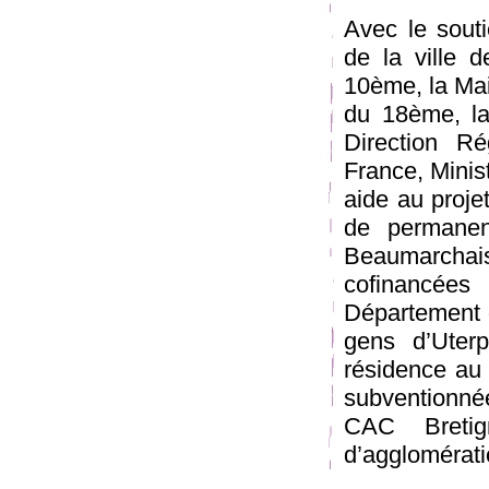
Avec le souti
de la ville 
10ème, la Mai
du 18ème, la
Direction Rég
France, Minis
aide au proje
de permanenc
Beaumarchais
cofinancée
Département d
gens d’Uter
résidence au
subventionné
CAC Breti
d’agglomérat