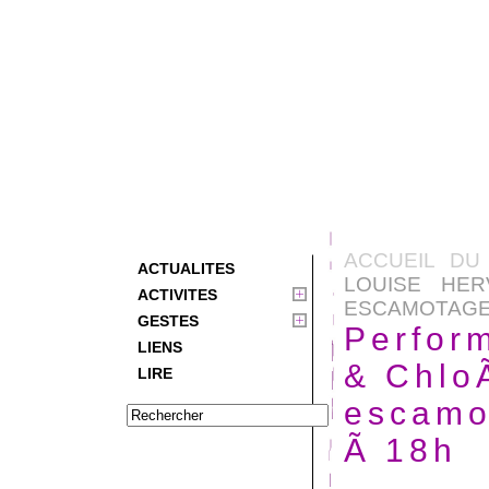
ACCUEIL DU
ACTUALITES
LOUISE HE
ACTIVITES
ESCAMOTAGE : 
GESTES
Perfor
LIENS
& ChloÃ
LIRE
escamo
Ã 18h