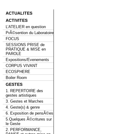
ACTUALITES
ACTIVITES
L’ATELIER en question
PrÃ©sention du Laboratoire
FOCUS
SESSIONS PRISE de
PRATIQUE & MISE en
PAROLE
Expositions/Evenements
CORPUS VIVANT
ECOSPHERE
Boiler Room
GESTES
1. REPERTOIRE des
gestes artistiques
3. Gestes et Marches
4. Geste(s) & genre
6. Exposition de pensÃ©es
5.Quelques Ã©critures sur
le Geste
2. PERFORMANCE,