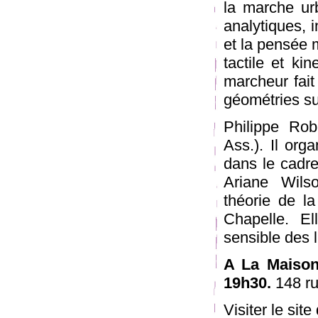
la marche urb
analytiques, i
et la pensée 
tactile et ki
marcheur fait
géométries su
Philippe Rob
Ass.). Il org
dans le cadre
Ariane Wils
théorie de la
Chapelle. El
sensible des l
A La Maison 
19h30.
148 ru
Visiter le si