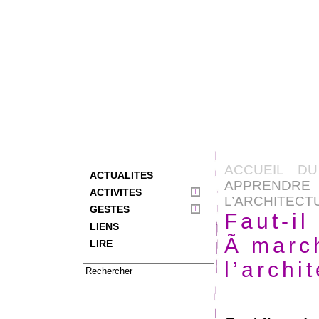
ACCUEIL DU
ACTUALITES
APPREND
ACTIVITES
L’ARCHITECTUR
GESTES
Faut-il
LIENS
Ã march
LIRE
l’archi