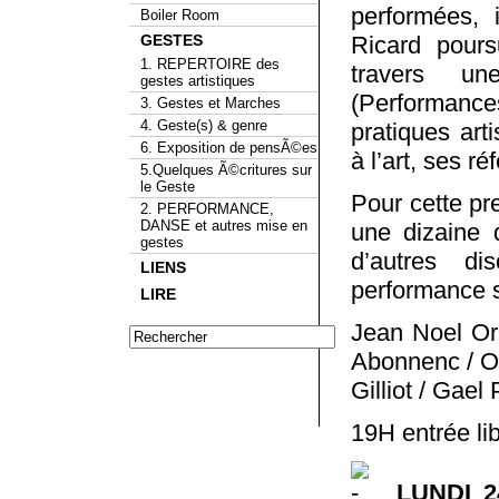
performées, 
Boiler Room
GESTES
Ricard pours
1. REPERTOIRE des
travers un
gestes artistiques
(Performance
3. Gestes et Marches
4. Geste(s) & genre
pratiques art
6. Exposition de pensÃ©es
à l’art, ses r
5.Quelques Ã©critures sur
le Geste
Pour cette pr
2. PERFORMANCE,
DANSE et autres mise en
une dizaine d
gestes
d’autres di
LIENS
performance s
LIRE
Jean Noel Ore
Abonnenc / O
Gilliot / Gael
19H entrée li
LUNDI 2