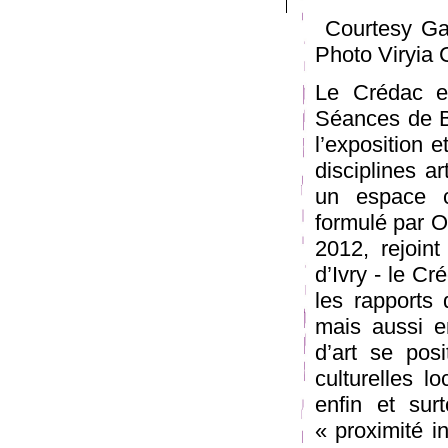
Courtesy Gale
Photo Viryia 
Le Crédac et
Séances de Bo
l’exposition e
disciplines a
un espace c
formulé par O
2012, rejoin
d’Ivry - le C
les rapports 
mais aussi e
d’art se pos
culturelles l
enfin et sur
« proximité in