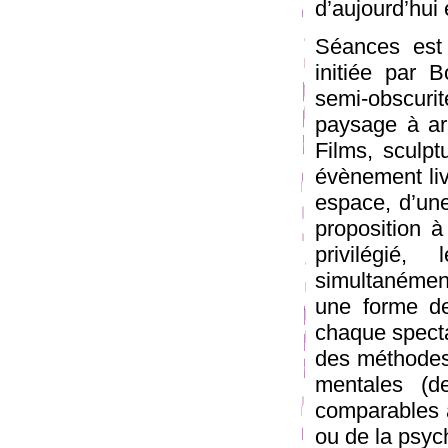
d’aujourd’hui e
Séances est
initiée par 
semi-obscuri
paysage à ar
Films, sculp
évènement liv
espace, d’une
proposition à
privilégié
simultanémen
une forme de 
chaque specta
des méthodes 
mentales (d
comparables à
ou de la psyc