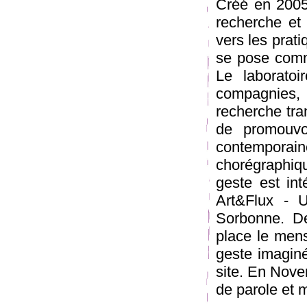
Créé en 2005,
recherche et 
vers les prat
se pose comme
Le laboratoi
compagnies, 
recherche tran
de promouvoi
contemporai
chorégraphiq
geste est in
Art&Flux -
Sorbonne. De
place le men
geste imaginé
site. En Nove
de parole et m