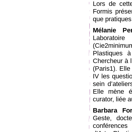
Lors de cette
Formis prése
que pratiques
Mélanie Per
Laboratoi
(Cie2minimum
Plastiques à
Chercheur à 
(Paris1). Elle
IV les questi
sein d’atelie
Elle mène é
curator, liée
Barbara Fo
Geste, docte
conférences 