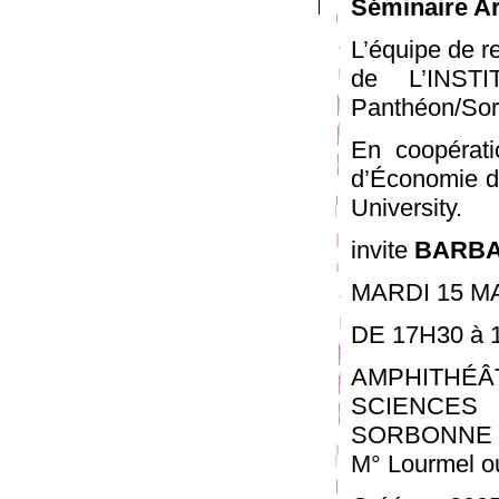
Séminaire Ar
L’équipe de r
de L’INS
Panthéon/Sor
En coopérati
d’Économie d
University.
invite
BARBA
MARDI 15 MA
DE 17H30 à 1
AMPHITHÉÂT
SCIENCES
SORBONNE - 
M° Lourmel o