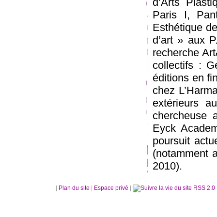
d’Arts Plasti
Paris I, Pan
Esthétique de 
d’art » aux 
recherche Art
collectifs : 
éditions en f
chez L’Harmat
extérieurs a
chercheuse a
Eyck Academi
poursuit actu
(notamment av
2010).
|
Plan du site
|
Espace privé
|
RSS 2.0