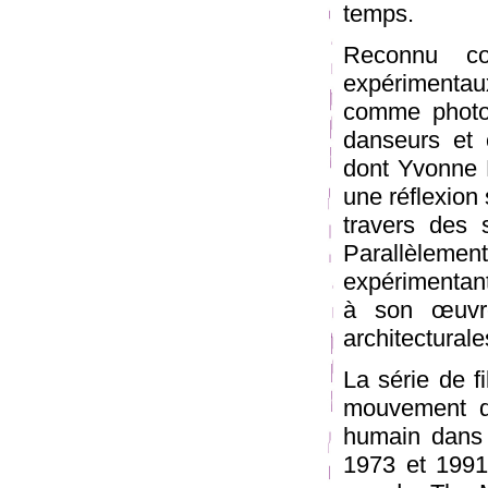
temps.
Reconnu co
expérimentau
comme photo
danseurs et
dont Yvonne 
une réflexion
travers des s
Parallèlem
expérimentant
à son œuvre
architectural
La série de 
mouvement des
humain dans 
1973 et 1991