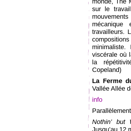
monde, The M
sur le trava
mouvements 
mécanique e
travailleurs.
composition
minimaliste.
viscérale où 
la répétitiv
Copeland)
La Ferme d
Vallée Allée 
info
Parallèlement
Nothin’ but 
Jusqu’au 12 