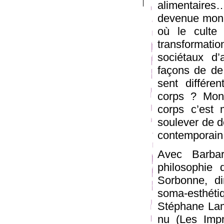
alimentaires
devenue monn
où le culte
transformat
sociétaux d’
façons de de
sent différe
corps ? Mon 
corps c’est 
soulever de d
contemporain
Avec Barba
philosophie 
Sorbonne, di
soma-esthétiq
Stéphane Lam
nu (Les Impr