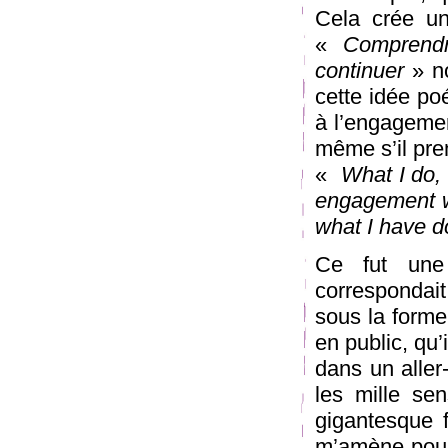
Cela crée un
«
Comprendr
continuer
» no
cette idée po
à l’engageme
même s’il pre
«
What I do, 
engagement w
what I have d
Ce fut une
correspondait
sous la forme
en public, qu’
dans un aller
les mille sen
gigantesque f
m’amène pour s