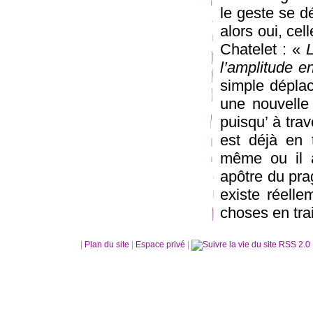
le geste se dép
alors oui, cel
Chatelet : «
L
l’amplitude e
simple déplac
une nouvelle 
puisqu’ à trav
est déjà en 
même ou il a 
apôtre du pra
existe réell
choses en trai
|
Plan du site
|
Espace privé
|
RSS 2.0