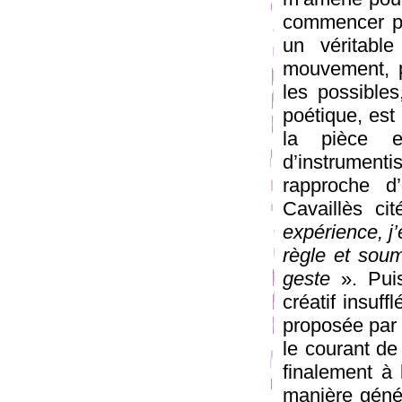
commencer pa
un véritable
mouvement, p
les possible
poétique, est 
la pièce e
d’instrument
rapproche d
Cavaillès ci
expérience, j
règle et sou
geste
». Puis
créatif insuf
proposée par 
le courant de
finalement à 
manière géné