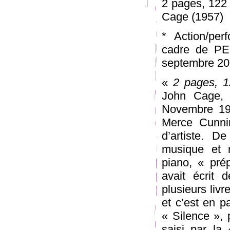
2 pages, 122 
Cage (1957)
* Action/per
cadre de PE
septembre 2
«
2 pages, 1
John Cage, 
Novembre 195
Merce Cunnin
d’artiste. D
musique et 
piano, « pré
avait écrit 
plusieurs livr
et c’est en p
« Silence », 
saisi par la