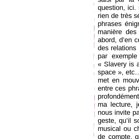
question, ici
rien de très s
phrases énigm
manière des H
abord, d’en c
des relations 
par exemple 
« Slavery is 
space », etc… 
met en mouve
entre ces phra
profondément
ma lecture,
nous invite pa
geste, qu’il s
musical ou ch
de compte, qu