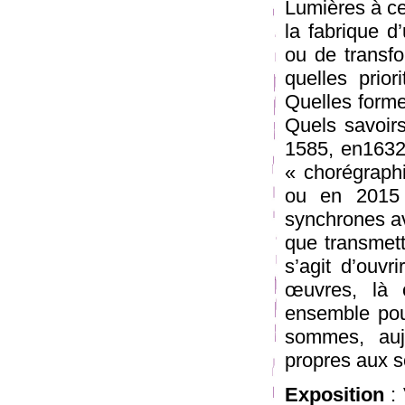
Lumières à ce
la fabrique d
ou de transfo
quelles prior
Quelles forme
Quels savoirs
1585, en1632
« chorégraph
ou en 2015 
synchrones ave
que transmett
s’agit d’ouvr
œuvres, là 
ensemble pou
sommes, auj
propres aux s
Exposition
: 