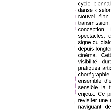
cycle bienna
danse » selon
Nouvel élan 
transmissio
conception. 
spectacles, 
signe du dial
depuis longte
cinéma. Cet
visibilité d
pratiques art
chorégraphie
ensemble d’
sensible la 
enjeux. Ce pr
revisiter une
naviguant d