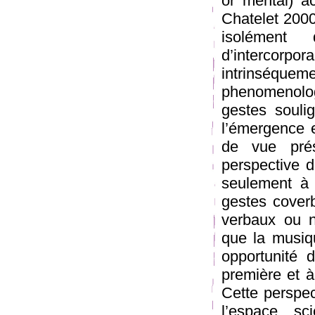
or mental) a
Chatelet 2000
isolément d
d’intercorp
intrinséque
phenomenolog
gestes soulig
l’émergence e
de vue prés
perspective d
seulement à 
gestes co­ve
verbaux ou n
que la musiqu
opportunité 
première et 
Cette perspec
l’espace sc