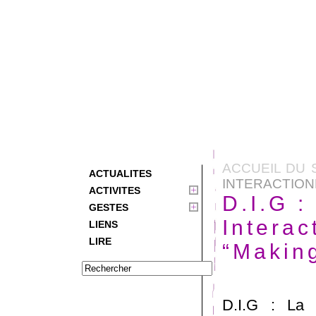
ACCUEIL DU 
ACTUALITES
INTERACTIONN
ACTIVITES
D.I.G 
GESTES
Interac
LIENS
LIRE
“Makin
D.I.G : La 