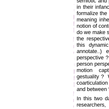
semiotic and 
in their infa
formalize the
meaning inher
notion of con
do we make se
the respectiv
this dynamic
annotate..)
perspective ? 
person perspe
motion cap
gestuality ? 
coarticulatio
and between ‘i
In this two 
researchers,