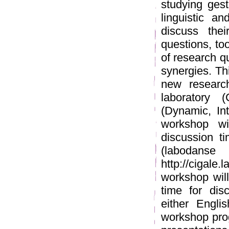
studying gest
linguistic a
discuss the
questions, to
of research q
synergies. Thi
new research
laboratory 
(Dynamic, Int
workshop wi
discussion t
(laboda
http://cigale
workshop will
time for dis
either Engli
workshop prog