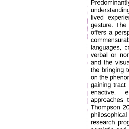
Predominant
understanding
lived experi
gesture. The 
offers a persp
commensurabl
languages, c
verbal or no
and the visua
the bringing 
on the phenom
gaining tract 
enactive, e
approaches 
Thompson 201
philosophical
research pro