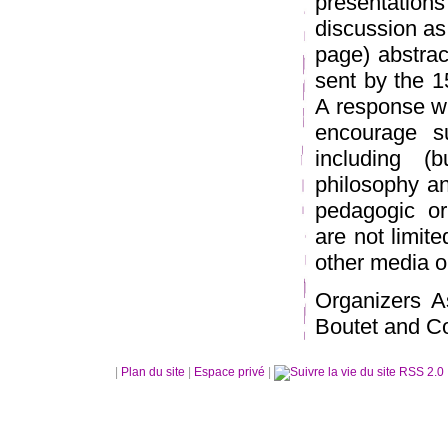
presentation
discussion as 
page) abstrac
sent by the 1
A response wi
encourage su
including (b
philosophy and
pedagogic or
are not limit
other media or
Organizers A
Boutet and Co
|
Plan du site
|
Espace privé
|
RSS 2.0