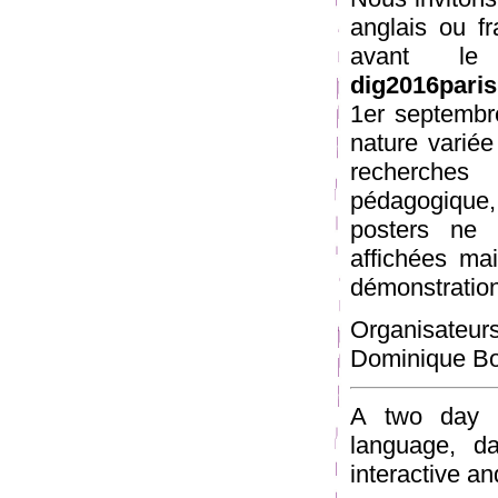
anglais ou fr
avant l
dig2016pari
1er septembr
nature variée
recherches 
pédagogique, o
posters ne 
affichées ma
démonstrations
Organisate
Dominique Bo
A two day w
language, da
interactive a