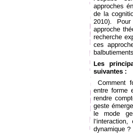
approches éna
de la cognit
2010). Pour 
approche thé
recherche exp
ces approche
balbutiements
Les princip
suivantes :
Comment form
entre forme 
rendre compt
geste émerge 
le mode ges
l’interaction
dynamique ? ­ 