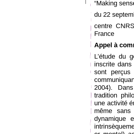
“Making sense
du 22 septem
centre CNRS
France
Appel à com
L’étude du ge
inscrite dans
sont perçus 
communiquan
2004). Dans
tradition ph
une activité é
même sans pré
dynamique e
intrinsèqueme