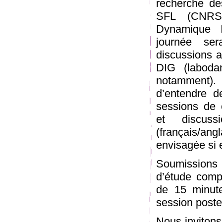
recherche de
SFL (CNRS-
Dynamique I
journée se
discussions 
DIG (labodan
notamment).
d’entendre d
sessions de 
et discuss
(français/ang
envisagée si el
Soumissions 
d’étude compr
de 15 minute
session poste
Nous invitons