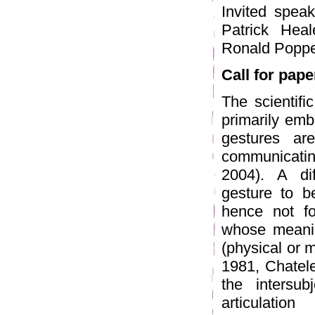
Invited speak
Patrick Hea
Ronald Poppe 
Call for pape
The scientifi
primarily emb
gestures are
communicatin
2004). A dif
gesture to b
hence not for
whose meaning
(physical or 
1981, Chatele
the intersubj
articulation