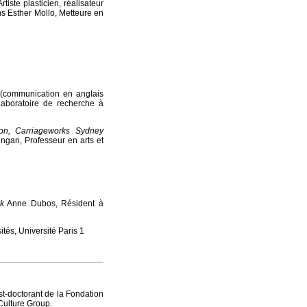
tiste plasticien, réalisateur
ns Esther Mollo, Metteure en
(communication en anglais
laboratoire de recherche à
on, Carriageworks Sydney
ngan, Professeur en arts et
k
Anne Dubos, Résident à
tés, Université Paris 1
st-doctorant de la Fondation
Culture Group.