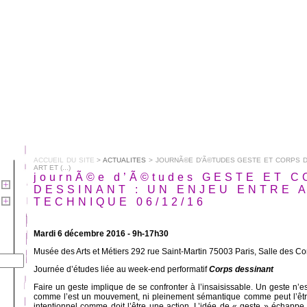
ACCUEIL DU SITE
>
ACTUALITES
> JOURNÃ©E D’Ã©TUDES GESTE ET CORPS D
ART ET (...)
journÃ©e d’Ã©tudes GESTE ET 
DESSINANT : UN ENJEU ENTRE 
TECHNIQUE 06/12/16
Mardi 6 décembre 2016 - 9h-17h30
Musée des Arts et Métiers 292 rue Saint-Martin 75003 Paris, Salle des C
Journée d’études liée au week-end performatif
Corps dessinant
Faire un geste implique de se confronter à l’insaisissable. Un geste n’
comme l’est un mouvement, ni pleinement sémantique comme peut l’être
intentionnel comme doit l’être une action. L’idée de « geste » échappe