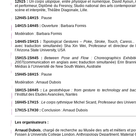
12h15 :
Un corps utopique, entre physique et numérique,
David Ayoun, Ar
et performeur, Diplômé du Fresnoy, Studio national des arts contemporai
scène et interprète, Théâtre Diagonale, Lille.
12H45-14H15
: Pause
14H15-14H45 :
Ouverture : Barbara Formis
Modération : Barbara Formis
14H45-15H15 :
Topological Gestures – Poke, Stroke, Touch, Caress...
avec traduction simultanée) Sha Xin Wei, Professeur et directeur de 
l’Arizona State University, USA
15H15-15H45 :
Between Pose and Flow : Choreographics Exhibiti
2007
(communication en anglais avec traduction simultanée) Erin Branni
Médias à l’Université de New South Wales, Australie
15H45-16H15
: Pause
Modération : Arnaud Dubois
16H15-16H45 :
La gestothèque : from gesture to technology and bac
l’Institut des Etudes Avancées, Nantes
16H45-17H15
:
Le corps rythmique
Michel Sicard, Professeur des Universi
17H15-17H30 :
Conclusion : Arnaud Dubois
Les organisateurs :
Arnaud Dubois
, chargé de recherche au Musée des arts et métiers et po
Fyssen à University College London, Anthropology Department, Material 