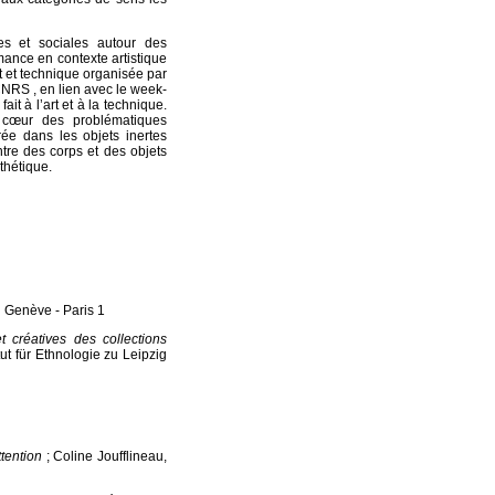
es et sociales autour des
mance en contexte artistique
rt et technique organisée par
u CNRS , en lien avec le week-
it à l’art et à la technique.
 cœur des problématiques
ée dans les objets inertes
tre des corps et des objets
thétique.
 Genève - Paris 1
 créatives des collections
tut für Ethnologie zu Leipzig
ttention
; Coline Joufflineau,