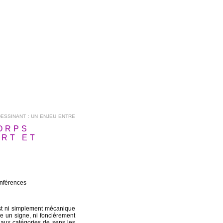
ESSINANT : UN ENJEU ENTRE
CORPS
ART ET
onférences
est ni simplement mécanique
 un signe, ni foncièrement
 aux catégories de sens les