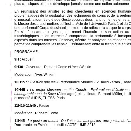
plus classiques et ne se développe jamais comme une notion autonome.
En réunissant des artistes et des chercheurs en sciences humain
problématiques de la gestualité, des techniques du corps et de la perfor
et muséal, la journée d’étude Geste et corps dessinant : un enjeu entre a
le Musée des arts et métiers et l’Institut Acte de l’Université Paris 1 et d
end performatif Corps dessinant, permettra de réfléchir à ce que le corps fa
En s’intéressant aux gestes, on remet l’humain et son action au
muséologiques et on cherche à comprendre la performativité incorpor
exposés dans les musées. Observer, décrire et analyser les relations en
permet de comprendre les liens qui s’établissent entre la technique et l’es
PROGRAMME
9H :
Accueil
9H30
: Ouverture : Richard Conte et Yves Winkin
Modération : Yves Winkin
10H15
:
Qu’est-ce que les « Performance Studies » ?
David Zerbib , Head
10H45 :
Le projet Museum on the Couch : Explorations réflexives et
ethnographiques de Saxe
(Allemagne) et d’ailleurs. Bernard Müller, Insti
et associé à IRIS, EHESS, Paris
11H15-11h45 :
Pause
Modération : Richard Conte
11H45
:
Le geste au ralenti : De l’attention aux gestes, aux gestes de l’a
Doctorante en Esthétique, Institut ACTE, UMR 8218