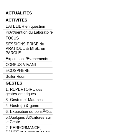
ACTUALITES
ACTIVITES
L’ATELIER en question
PrÃ©sention du Laboratoire
FOCUS
SESSIONS PRISE de
PRATIQUE & MISE en
PAROLE
Expositions/Evenements
CORPUS VIVANT
ECOSPHERE
Boiler Room
GESTES
1. REPERTOIRE des
gestes artistiques
3. Gestes et Marches
4. Geste(s) & genre
6. Exposition de pensÃ©es
5.Quelques Ã©critures sur
le Geste
2. PERFORMANCE,