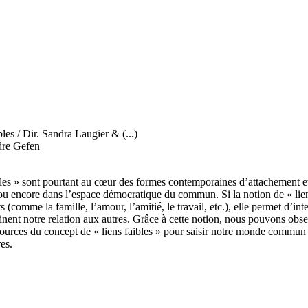
les / Dir. Sandra Laugier & (...)
ndre Gefen
ibles » sont pourtant au cœur des formes contemporaines d’attachement et
 ou encore dans l’espace démocratique du commun. Si la notion de « liens
 (comme la famille, l’amour, l’amitié, le travail, etc.), elle permet d’i
rminent notre relation aux autres. Grâce à cette notion, nous pouvons ob
essources du concept de « liens faibles » pour saisir notre monde comm
es.