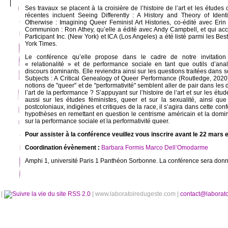
Ses travaux se placent à la croisière de l’histoire de l’art et les études 
récentes incluent Seeing Differently : A History and Theory of Identi
Otherwise : Imagining Queer Feminist Art Histories, co-édité avec Erin
Communion : Ron Athey, qu’elle a édité avec Andy Campbell, et qui ac
Participant Inc. (New York) et ICA (Los Angeles) a été listé parmi les Be
York Times.
Le conférence qu’elle propose dans le cadre de notre invitation
« relationalité » et de performance sociale en tant que outils d’an
discours dominants. Elle reviendra ainsi sur les questions traitées dans s
Subjects : A Critical Genealogy of Queer Performance (Routledge, 202
notions de "queer" et de "performativité" semblent aller de pair dans les d
l’art de la performance ? S’appuyant sur l’histoire de l’art et sur les ét
aussi sur les études féministes, queer et sur la sexualité, ainsi qu
postcoloniaux, indigènes et critiques de la race, il s’agira dans cette co
hypothèses en remettant en question le centrisme américain et la domi
sur la performance sociale et la performativité queer.
Pour assister à la conférence veuillez vous inscrire avant le 22 mars 
Coordination évènement :
Barbara Formis
Marco Dell’Omodarme
Amphi 1, université Paris 1 Panthéon Sorbonne. La conférence sera donn
é
|
RSS 2.0
| www.laboratoiredugeste.com |
contact@laborat