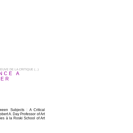
UVE DE LA CRITIQUE (...)
ANCE A
EER
ween Subjects : A Critical
ert A. Day Professor of Art
es à la Roski School of Art