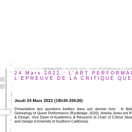
ACCUEIL DU SITE
>
ACTUALITES
> 24 MARS 2022 : L’ART PERFORMANCE A L’EPRE
24 Mars 2022 : L’ART PERFORM
L’EPREUVE DE LA CRITIQUE QU
Jeudi 24 Mars 2022 (18h30-20h30)
Présentation des questions traitées dans son dernier livre : In Bet
Genealogy of Queer Performance (Routledge, 2020). Amelia Jones est Rob
& Design, Vice Dean of Academics & Research et Chair of Critical Studi
and Design (University of Southern California).