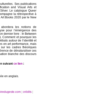
culturelles. Ses publications
fication and Visual Arts et
 Silver. Le catalogue Queer
compagne la rétrospective à
st Art Books 2020 par le New
 abordera les notions de
alyse pour l’émérgence des
on dernier livre : In Between
0). Comment et pourquoi les
ébats autour de l’identité et
udes en art performance, mais
e sur les cadres théoriques
nférence de dénaturaliser ces
nation blanche des discours
en suivant
ce lien
:
ée en anglais.
oiredugeste.com
|
crédits
|