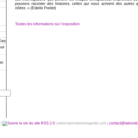
pouvons raconter des histoires, celles qui nous arrivent des autres 
nôtres.
» (Estelle Fredet)
Toutes les informations sur l’exposition
©es
sur
en
é
|
RSS 2.0
| www.laboratoiredugeste.com |
contact@laborat