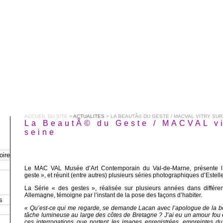
ACCUEIL DU SITE
>
ACTUALITES
> LA BEAUTÃ© DU GESTE / MACVAL VITRY SUR
La BeautÃ© du Geste / MACVAL vi
seine
oire
Le MAC VAL Musée d’Art Contemporain du Val-de-Marne, présente l’
geste », et réunit (entre autres) plusieurs séries photographiques d’Estell
La Série « des gestes », réalisée sur plusieurs années dans différen
Allemagne, témoigne par l’instant de la pose des façons d’habiter.
s
« Qu’est-ce qui me regarde, se demande Lacan avec l’apologue de la b
tâche lumineuse au large des côtes de Bretagne ? J’ai eu un amour fou et
ces interrogations que portent les images enregistrées, empreintes d