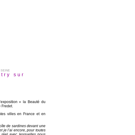
 SEINE
try sur
exposition « la Beauté du
e Fredet.
tes villes en France et en
oîte de sardines devant une
 je l’ai encore, pour toutes
u réel avec lesquelles nous