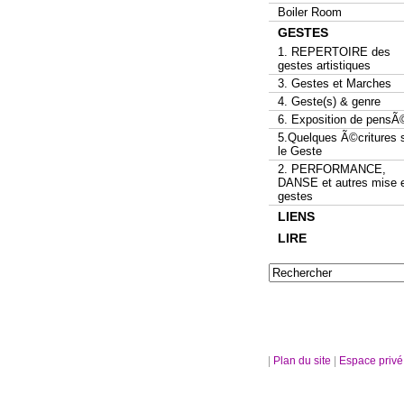
Boiler Room
GESTES
1. REPERTOIRE des
gestes artistiques
3. Gestes et Marches
4. Geste(s) & genre
6. Exposition de pensÃ
5.Quelques Ã©critures 
le Geste
2. PERFORMANCE,
DANSE et autres mise 
gestes
LIENS
LIRE
|
Plan du site
|
Espace priv