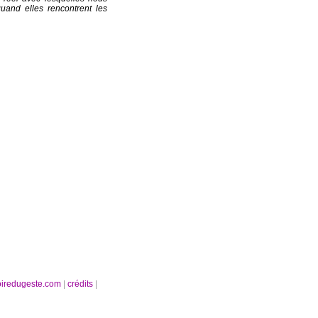
quand elles rencontrent les
oiredugeste.com
|
crédits
|