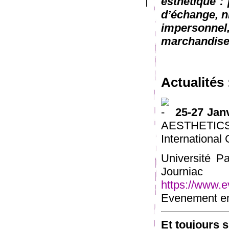
esthétique : 
d’échange, n
impersonn
marchandise
Actualités 
25-27 Jan
AESTHET
International
Université P
Journia
https://www.e
Evenement en 
Et toujours 