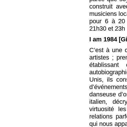
construit av
musiciens loc
pour 6 à 20
21h30 et 23h
I am 1984 [G
C’est à une c
artistes ; p
établissan
autobiographiq
Unis, ils con
d’événements 
danseuse d’o
italien, dé
virtuosité l
relations par
qui nous appa