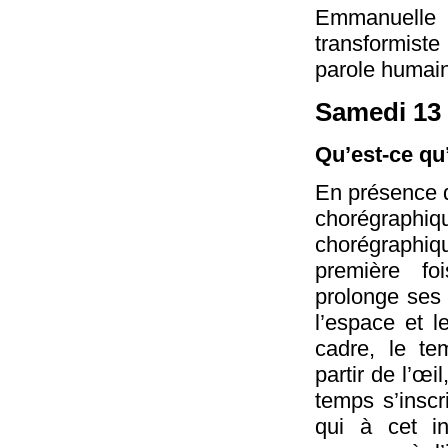
Emmanuelle 
transformiste 
parole humai
Samedi 13 
Qu’est-ce qu
En présence d
chorégrap
chorégraphi
première fo
prolonge ses 
l’espace et l
cadre, le te
partir de l’œi
temps s’insc
qui à cet i