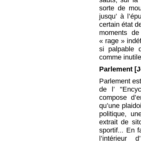
sorte de mou
jusqu’ à l’é
certain état d
moments de s
« rage » indé
si palpable 
comme inutile
Parlement [J
Parlement est
de l’ "Encyc
compose d’en
qu’une plaido
politique, un
extrait de si
sportif... En
l’intérieur