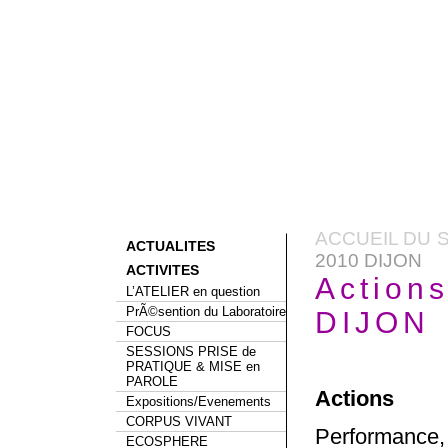
ACCUEIL DU S
ACTUALITES
2010 DIJON
ACTIVITES
Actions
L’ATELIER en question
PrÃ©sention du Laboratoire
DIJON
FOCUS
SESSIONS PRISE de
PRATIQUE & MISE en
PAROLE
Actions
Expositions/Evenements
CORPUS VIVANT
Performanc
ECOSPHERE