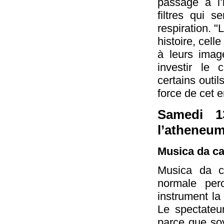
passage à l
filtres qui s
respiration. "L
histoire, cell
à leurs image
investir le 
certains outils
force de cet 
Samedi 1
l’atheneu
Musica da ca
Musica da ca
normale per
instrument la
Le spectateu
parce que soy