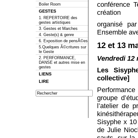
conférence T
Boiler Room
GESTES
création
1. REPERTOIRE des
gestes artistiques
organisé par
3. Gestes et Marches
Ensemble ave
4. Geste(s) & genre
6. Exposition de pensÃ©es
12 et 13 m
5.Quelques Ã©critures sur
le Geste
Vendredi 12 
2. PERFORMANCE,
DANSE et autres mise en
gestes
Les Sisyph
LIENS
collective]
LIRE
Performance
groupe d’étud
l’atelier de 
kinésithérap
Sisyphe x 10 
de Julie Nioc
sauts, sur l